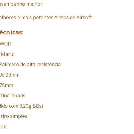
 desempenho melhor.
lhores e mais potentes Armas de Airsoft
écnicas:
 –WOD
 Marui
 Polímero de alta resistência
o de 20mm
075mm
zine: 15bbs
dido com 0.20g BBs)
tiro simples
mola