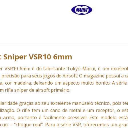
ft Sniper VSR10 6mm
iper VSR10 6mm é do fabricante
Tokyo Marui
, é um excelen
e precisão para seus jogos de Airsoft. O magazine possui a 
a, cor madeira, deixando um aspecto muito bonito. A série
 rifle sniper de airsoft primário.
ridade graças ao seu excelente manuseio técnico, pois tem
lização. O rifle tem um cano de metal e um receptor, o es
a arma, portanto é facilmente acessível. Este modelo e
ecuo. – “choque real”. Para a série VSR, oferecemos um gr