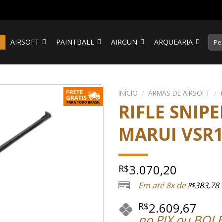
Pesq
S
AIRSOFT
PAINTBALL
AIRGUN
ARQUEARIA
por:
INÍCIO
/
ARMAS DE AIRSOFT
/
RIFLE SNIP
MARUI VSR
3.070,20
R$
Em até 8x de
383,78
R$
2.609,67
R$
no PIX ou BOL