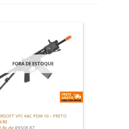
FORA DE ESTOQUE
OFT
AIRSOFT VFC KAC PDW 10 – PRETO
0,92
é 8x de
R$
508,87