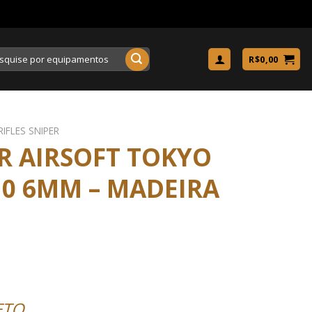
uisar
R$
0,00
RIFLES SNIPER
ER AIRSOFT TOKYO
10 6MM – MADEIRA
ETO