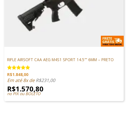
M4 AIRSOFT
RIFLE AIRSOFT CAA AEG M4S1 SPORT 14.5″” 6MM – PRETO
R$
1.848,00
Avaliação
5.00
de 5
Em até 8x de
R$
231,00
R$
1.570,80
no PIX ou BOLETO