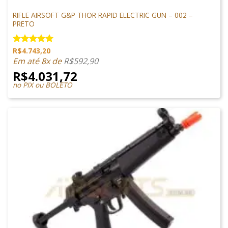
M4 AIRSOFT
RIFLE AIRSOFT G&P THOR RAPID ELECTRIC GUN – 002 –
PRETO
R$
4.743,20
Avaliação
5.00
de 5
Em até 8x de
R$
592,90
R$
4.031,72
no PIX ou BOLETO