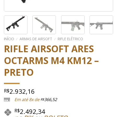
INÍCIO
/
ARMAS DE AIRSOFT
/
RIFLE ELÉTRICO
RIFLE AIRSOFT ARES
OCTARMS M4 KM12 –
PRETO
2.932,16
R$
Em até 8x de
366,52
R$
2.492,34
R$