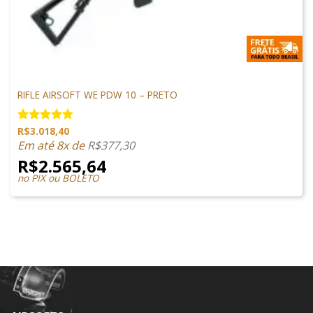
M4 AIRSOFT
RIFLE AIRSOFT WE PDW 10 – PRETO
R$
3.018,40
Avaliação
5.00
de 5
Em até 8x de
R$
377,30
R$
2.565,64
no PIX ou BOLETO