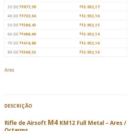
3X DE
977,39
2.932,17
R$
R$
4X DE
733,04
2.932,16
R$
R$
5X DE
586,43
2.932,15
R$
R$
6X DE
488,69
2.932,14
R$
R$
7X DE
418,88
2.932,16
R$
R$
8X DE
366,52
2.932,16
R$
R$
Ares
DESCRIÇÃO
M4
Rifle de Airsoft
KM12 Full Metal – Ares /
Octarms