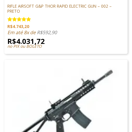
M4 AIRSOFT
RIFLE AIRSOFT G&P THOR RAPID ELECTRIC GUN – 002 –
PRETO
R$
4.743,20
Avaliação
5.00
de 5
Em até 8x de
R$
592,90
R$
4.031,72
no PIX ou BOLETO