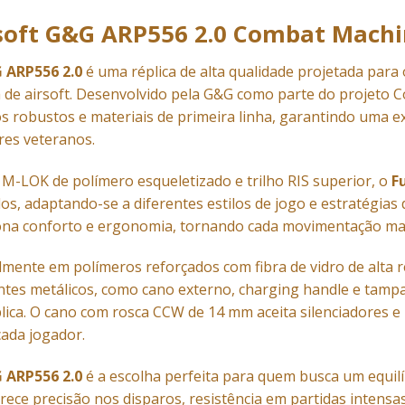
irsoft G&G ARP556 2.0 Combat Mac
G ARP556 2.0
é uma réplica de alta qualidade projetada para 
 de airsoft. Desenvolvido pela G&G como parte do projeto 
 robustos e materiais de primeira linha, garantindo uma ex
res veteranos.
-LOK de polímero esqueletizado e trilho RIS superior, o
F
dos, adaptando-se a diferentes estilos de jogo e estratégias
na conforto e ergonomia, tornando cada movimentação mais 
lmente em polímeros reforçados com fibra de vidro de alta r
es metálicos, como cano externo, charging handle e tampa
plica. O cano com rosca CCW de 14 mm aceita silenciadores e
ada jogador.
G ARP556 2.0
é a escolha perfeita para quem busca um equilí
erece precisão nos disparos, resistência em partidas intensa