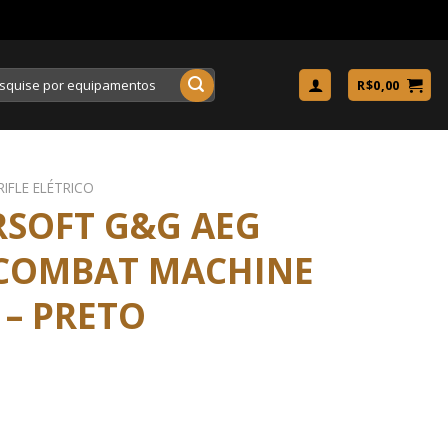
uisar
R$
0,00
RIFLE ELÉTRICO
IRSOFT G&G AEG
0 COMBAT MACHINE
– PRETO