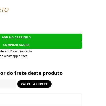
ETO
ARP556 2.0 COMBAT MACHINE PDW M-LOK - PRETO quantidade
ADD NO CARRINHO
COMPRAR AGORA
rte em PIX e o restante
 no whatsapp e faça
lor do frete deste produto