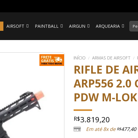
Pesq
S
AIRSOFT
PAINTBALL
AIRGUN
ARQUEARIA
por:
INÍCIO
/
ARMAS DE AIRSOFT
/
RIFLE DE A
ARP556 2.
PDW M-LOK 
3.819,20
R$
Em até 8x de
477,40
R$