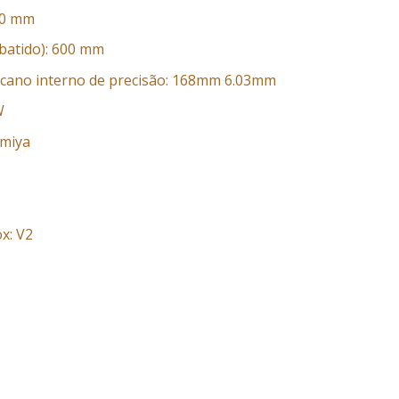
60 mm
batido): 600 mm
cano interno de precisão: 168mm 6.03mm
W
amiya
x: V2