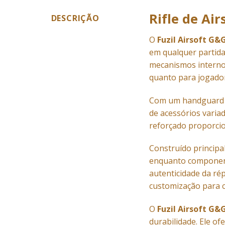
Rifle de A
DESCRIÇÃO
O
Fuzil Airsoft G&
em qualquer partida
mecanismos internos
quanto para jogado
Com um handguard M
de acessórios varia
reforçado proporcio
Construído principa
enquanto component
autenticidade da ré
customização para c
O
Fuzil Airsoft G&
durabilidade. Ele of