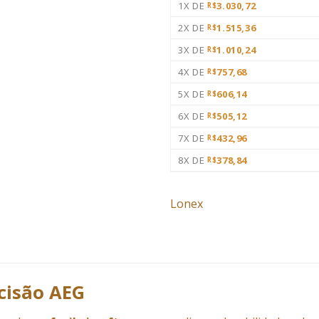
1X DE
3.030,72
R$
2X DE
1.515,36
R$
3X DE
1.010,24
R$
4X DE
757,68
R$
5X DE
606,14
R$
6X DE
505,12
R$
7X DE
432,96
R$
8X DE
378,84
R$
Lonex
ecisão AEG