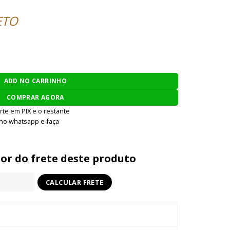
ETO
-PR 14.5 RECOIL SUPER BAW - PRETO quantidade
ADD NO CARRINHO
COMPRAR AGORA
rte em PIX e o restante
 no whatsapp e faça
lor do frete deste produto