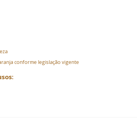
peza
aranja conforme legislação vigente
usos: