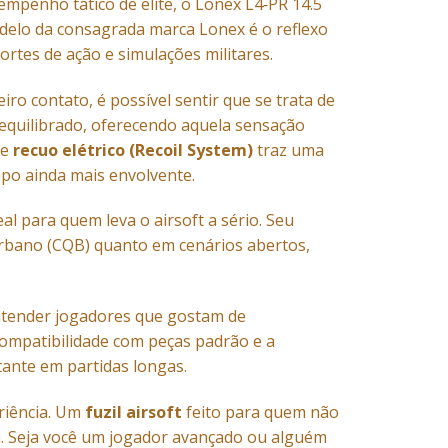
empenho tático de elite, o Lonex L4‑PR 14.5
odelo da consagrada marca Lonex é o reflexo
rtes de ação e simulações militares.
iro contato, é possível sentir que se trata de
equilibrado, oferecendo aquela sensação
de
recuo elétrico (Recoil System)
traz uma
mpo ainda mais envolvente.
al para quem leva o airsoft a sério. Seu
rbano (CQB) quanto em cenários abertos,
a atender jogadores que gostam de
compatibilidade com peças padrão e a
ante em partidas longas.
riência. Um
fuzil airsoft
feito para quem não
a. Seja você um jogador avançado ou alguém