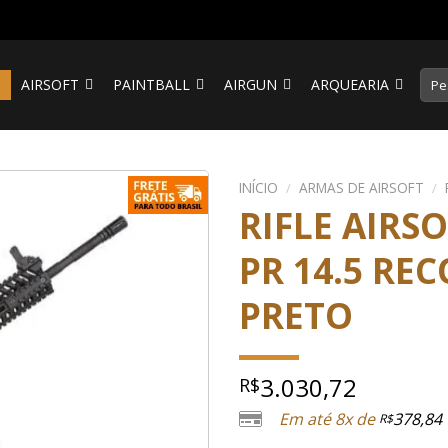
Pesq
S
AIRSOFT
PAINTBALL
AIRGUN
ARQUEARIA
por:
INÍCIO
/
ARMAS DE AIRSOFT
/
RIFLE AIRS
PR 14.5 REC
PRETO
3.030,72
R$
Em até 8x de
378,84
R$