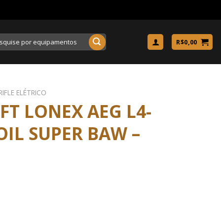
uisar
R$
0,00
RIFLE ELÉTRICO
OFT LONEX AEG L4-
OIL SUPER BAW –