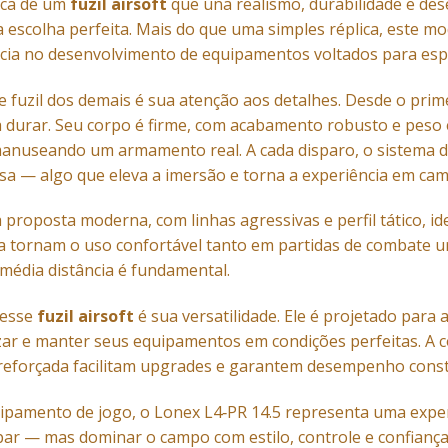
sca de um
fuzil airsoft
que una realismo, durabilidade e des
a escolha perfeita. Mais do que uma simples réplica, este m
cia no desenvolvimento de equipamentos voltados para espo
e fuzil dos demais é sua atenção aos detalhes. Desde o prime
 durar. Seu corpo é firme, com acabamento robusto e peso 
manuseando um armamento real. A cada disparo, o sistema 
cisa — algo que eleva a imersão e torna a experiência em ca
roposta moderna, com linhas agressivas e perfil tático, ide
a tornam o uso confortável tanto em partidas de combate u
média distância é fundamental.
desse
fuzil airsoft
é sua versatilidade. Ele é projetado par
izar e manter seus equipamentos em condições perfeitas. A 
reforçada facilitam upgrades e garantem desempenho const
ipamento de jogo, o Lonex L4‑PR 14.5 representa uma expe
par — mas dominar o campo com estilo, controle e confianç