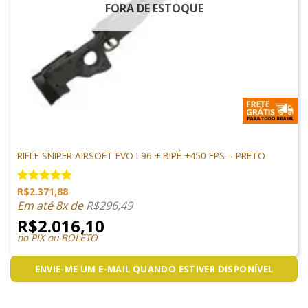
FORA DE ESTOQUE
ARMAS DE AIRSOFT
RIFLE SNIPER AIRSOFT EVO L96 + BIPÉ +450 FPS – PRETO
R$
2.371,88
Avaliação
5.00
de 5
Em até 8x de
R$
296,49
R$
2.016,10
no PIX ou BOLETO
ENVIE-ME UM E-MAIL QUANDO ESTIVER DISPONÍVEL