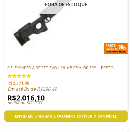
FORA DE ESTOQUE
ARMAS DE AIRSOFT
RIFLE SNIPER AIRSOFT EVO L96 + BIPÉ +450 FPS – PRETO
R$
2.371,88
Avaliação
5.00
de 5
Em até 8x de
R$
296,49
R$
2.016,10
no PIX ou BOLETO
ENVIE-ME UM E-MAIL QUANDO ESTIVER DISPONÍVEL