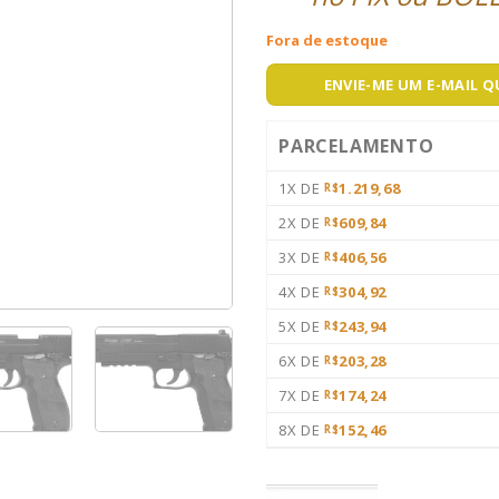
Fora de estoque
ENVIE-ME UM E-MAIL 
PARCELAMENTO
1X DE
1.219,68
R$
2X DE
609,84
R$
3X DE
406,56
R$
4X DE
304,92
R$
5X DE
243,94
R$
6X DE
203,28
R$
7X DE
174,24
R$
8X DE
152,46
R$