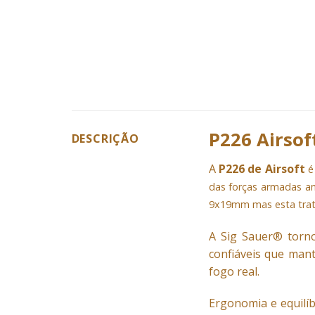
P226 Airsof
DESCRIÇÃO
A
P226 de Airsoft
é
das forças armadas am
9x19mm mas esta trat
A Sig Sauer® tornou
confiáveis ​​que ma
fogo real.
Ergonomia e equilí