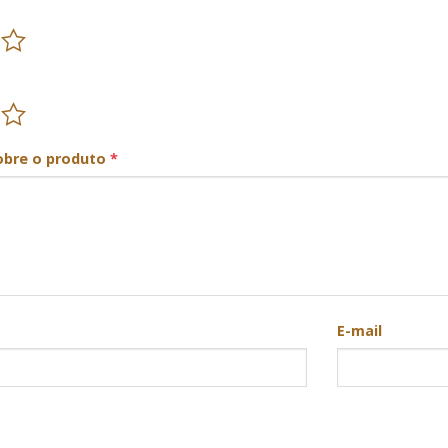
obre o produto
*
E-mail