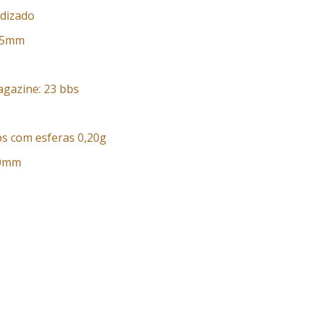
dizado
95mm
gazine: 23 bbs
ps com esferas 0,20g
20mm