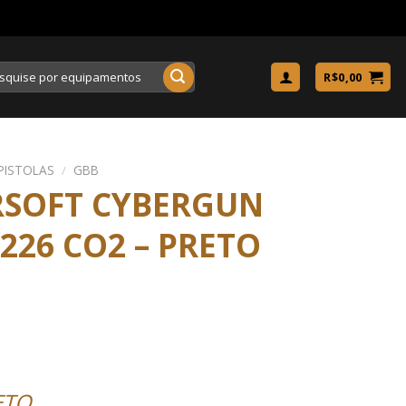
uisar
R$
0,00
PISTOLAS
/
GBB
RSOFT CYBERGUN
P226 CO2 – PRETO
ETO