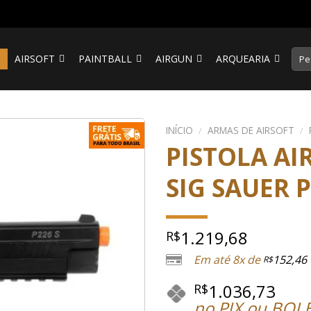
Pesq
S
AIRSOFT
PAINTBALL
AIRGUN
ARQUEARIA
por:
INÍCIO
/
ARMAS DE AIRSOFT
/
PISTOLA AI
SIG SAUER 
1.219,68
R$
Em até 8x de
152,46
R$
1.036,73
R$
no PIX ou BOL