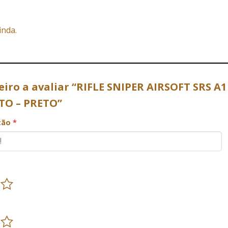
inda.
eiro a avaliar “RIFLE SNIPER AIRSOFT SRS 
TO – PRETO”
ação
*