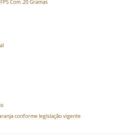
0 FPS Com .20 Gramas
al
io
aranja conforme legislação vigente