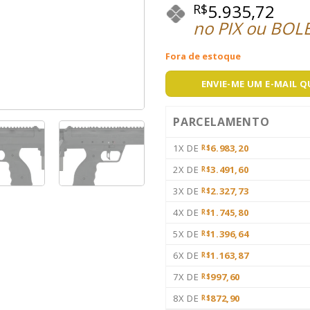
5.935,72
R$
no PIX ou BOL
Fora de estoque
ENVIE-ME UM E-MAIL 
PARCELAMENTO
1X DE
6.983,20
R$
2X DE
3.491,60
R$
3X DE
2.327,73
R$
4X DE
1.745,80
R$
5X DE
1.396,64
R$
6X DE
1.163,87
R$
7X DE
997,60
R$
8X DE
872,90
R$