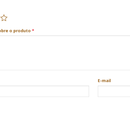
obre o produto
*
E-mail