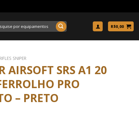
uisar
R$
0,00
RIFLES SNIPER
R AIRSOFT SRS A1 20
 FERROLHO PRO
TO – PRETO