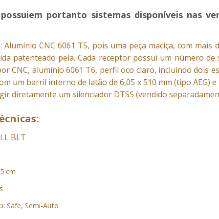
r possuiem portanto sistemas disponíveis nas ve
o: Alumínio CNC 6061 T5, pois uma peça maciça, com mais 
pida patenteado pela. Cada receptor possui um número de 
por CNC, alumínio 6061 T6, perfil oco claro, incluindo dois e
om um barril interno de latão de 6,05 x 510 mm (tipo AEG) e
rigir diretamente um silenciador DTSS (vendido separadamen
écnicas:
ULL BLT
,5 cm
s
o:
Safe, Semi-Auto