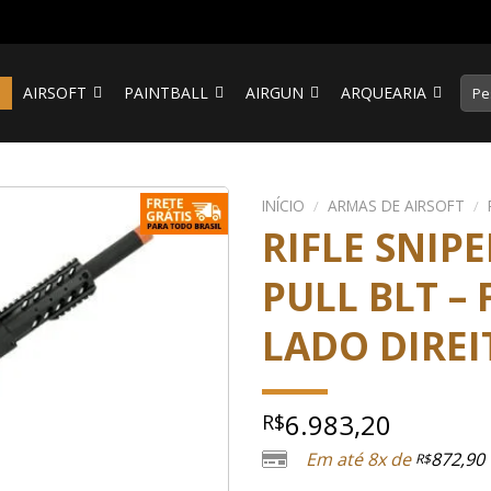
Pesq
S
AIRSOFT
PAINTBALL
AIRGUN
ARQUEARIA
por:
INÍCIO
/
ARMAS DE AIRSOFT
/
RIFLE SNIPE
PULL BLT –
LADO DIREI
6.983,20
R$
Em até 8x de
872,90
R$