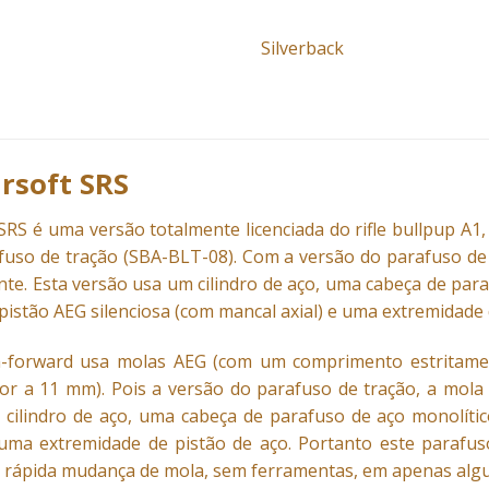
Silverback
irsoft SRS
SRS é uma versão totalmente licenciada do rifle bullpup A1
fuso de tração (SBA-BLT-08). Com a versão do parafuso de
nte. Esta versão usa um cilindro de aço, uma cabeça de par
istão AEG silenciosa (com mancal axial) e uma extremidade d
h-forward usa molas AEG (com um comprimento estritame
or a 11 mm). Pois a versão do parafuso de tração, a mola
 cilindro de aço, uma cabeça de parafuso de aço monolíti
e uma extremidade de pistão de aço. Portanto este parafu
 rápida mudança de mola, sem ferramentas, em apenas alg