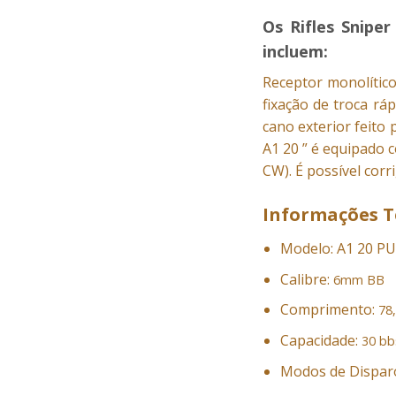
Os Rifles Snipe
incluem:
Receptor monolític
fixação de troca rá
cano exterior feito 
A1 20 ” é equipado c
CW). É possível cor
Informações T
Modelo: A1 20 P
Calibre:
6mm BB
Comprimento:
78
Capacidade:
30 bb
Modos de Dispar