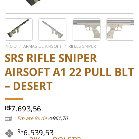
INÍCIO
/
ARMAS DE AIRSOFT
/
RIFLES SNIPER
SRS RIFLE SNIPER
AIRSOFT A1 22 PULL BLT
– DESERT
7.693,56
R$
Em até 8x de
961,70
R$
6.539,53
R$