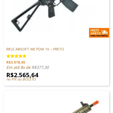
M4 AIRSOFT
RIFLE AIRSOFT WE PDW 10 – PRETO
R$
3.018,40
Avaliação
5.00
de 5
Em até 8x de
R$
377,30
R$
2.565,64
no PIX ou BOLETO