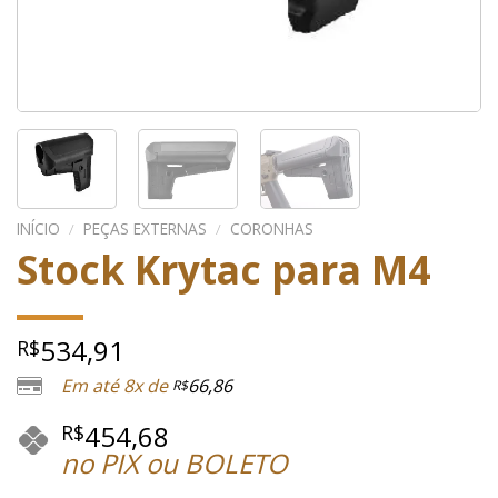
INÍCIO
/
PEÇAS EXTERNAS
/
CORONHAS
Stock Krytac para M4
534,91
R$
Em até 8x de
66,86
R$
454,68
R$
no PIX ou BOLETO