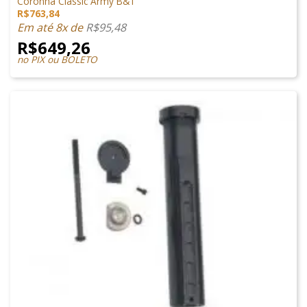
Coronha Classic Army B&T
R$
763,84
Em até 8x de
R$
95,48
R$
649,26
no PIX ou BOLETO