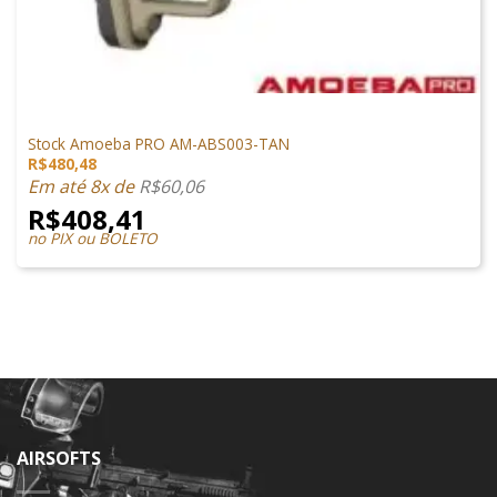
PEÇAS EXTERNAS
Stock Amoeba PRO AM-ABS003-TAN
R$
480,48
Em até 8x de
R$
60,06
R$
408,41
no PIX ou BOLETO
AIRSOFTS