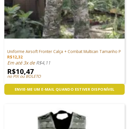
VESTUÁRIO
Uniforme Airsoft Fronter Calça + Combat Multican Tamanho P
R$
12,32
Em até 3x de
R$
4,11
R$
10,47
no PIX ou BOLETO
ENVIE-ME UM E-MAIL QUANDO ESTIVER DISPONÍVEL