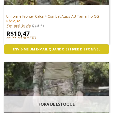
VESTUÁRIO
Uniforme Fronter Calça + Combat Atacs-AU Tamanho GG
R$
12,32
Em até 3x de
R$
4,11
R$
10,47
no PIX ou BOLETO
ENVIE-ME UM E-MAIL QUANDO ESTIVER DISPONÍVEL
FORA DE ESTOQUE