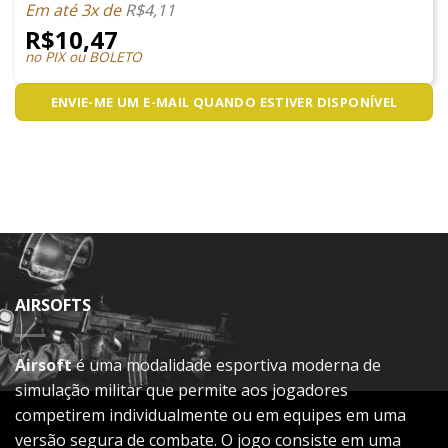
Em até 3x de
R$
4,11
R$
10,47
no PIX ou BOLETO
ENVIE-ME UM E-MAIL QUANDO ESTIVER DISPONÍVEL
AIRSOFTS
Airsoft
é uma modalidade esportiva moderna de
simulação militar que permite aos jogadores
competirem individualmente ou em equipes em uma
versão segura de combate. O jogo consiste em uma