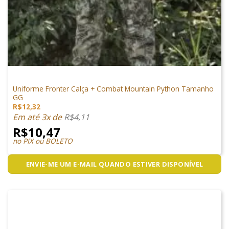
VESTUÁRIO
Uniforme Fronter Calça + Combat Mountain Python Tamanho
GG
R$
12,32
Em até 3x de
R$
4,11
R$
10,47
no PIX ou BOLETO
ENVIE-ME UM E-MAIL QUANDO ESTIVER DISPONÍVEL