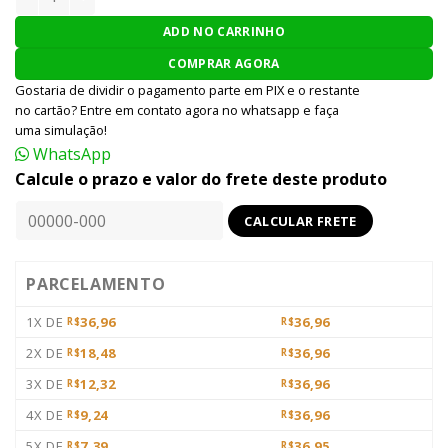
ADD NO CARRINHO
COMPRAR AGORA
Gostaria de dividir o pagamento parte em PIX e o restante
no cartão? Entre em contato agora no whatsapp e faça
uma simulação!
WhatsApp
Calcule o prazo e valor do frete deste produto
PARCELAMENTO
1X DE
36,96
36,96
R$
R$
2X DE
18,48
36,96
R$
R$
3X DE
12,32
36,96
R$
R$
4X DE
9,24
36,96
R$
R$
5X DE
7,39
36,95
R$
R$