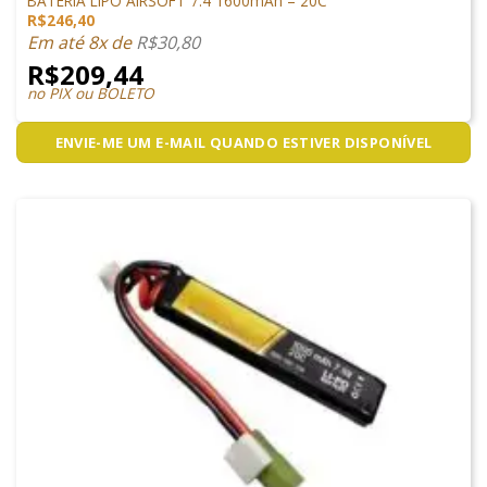
BATERIA LIPO AIRSOFT 7.4 1600mAh – 20C
R$
246,40
Em até 8x de
R$
30,80
R$
209,44
no PIX ou BOLETO
ENVIE-ME UM E-MAIL QUANDO ESTIVER DISPONÍVEL