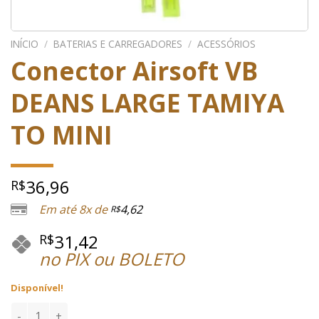
INÍCIO
/
BATERIAS E CARREGADORES
/
ACESSÓRIOS
Conector Airsoft VB
DEANS LARGE TAMIYA
TO MINI
36,96
R$
Em até 8x de
4,62
R$
31,42
R$
no PIX ou BOLETO
Disponível!
Conector Airsoft VB DEANS LARGE TAMIYA TO MINI quantid