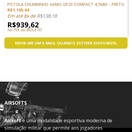
PISTOLA CHUMBINHO GAMO GP20 COMPACT 4,5MM – PRETO
R$
1.105,44
Em até 8x de
R$
138,18
R$
939,62
no PIX ou BOLETO
ENVIE-ME UM E-MAIL QUANDO ESTIVER DISPONÍVEL
AIRSOFTS
Airsoft
é uma modalidade esportiva moderna de
simulação militar que permite aos jogadores