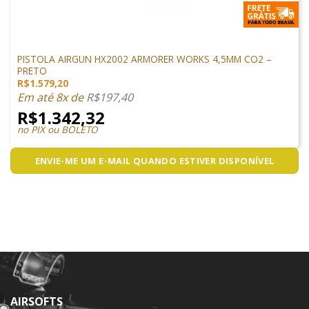
PISTOLAS
PISTOLA AIRGUN HX2002 ARMORER WORKS 4,5MM CO2 –
PRETO
R$
1.579,20
Em até 8x de
R$
197,40
R$
1.342,32
no PIX ou BOLETO
ENVIE-ME UM E-MAIL QUANDO ESTIVER DISPONÍVEL
AIRSOFTS