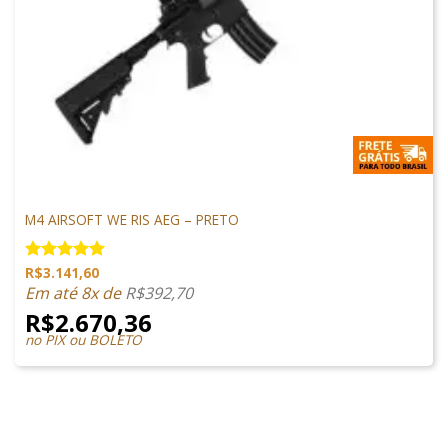
M4 AIRSOFT
M4 AIRSOFT WE RIS AEG – PRETO
R$
3.141,60
Avaliação
5.00
de 5
Em até 8x de
R$
392,70
R$
2.670,36
no PIX ou BOLETO