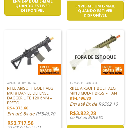
ENVIE-ME UM E-MAIL
QUANDO ESTIVER
ENVIE-ME UM E-MAIL
DISPONÍVEL
QUANDO ESTIVER
DISPONÍVEL
FORA DE ESTOQUE
ARMA DE BOLINHA
ARMAS DE AIRSOFT
RIFLE AIRSOFT BOLT AEG
RIFLE AIRSOFT BOLT AEG
MK18 DANIEL DEFENSE
MK18 MOD-1 BRSS – TAN
DAGGER LITE 120 6MM –
R$
4.496,80
PRETO
Em até 8x de
R$
562,10
R$
4.373,60
R$
3.822,28
Em até 8x de
R$
546,70
no PIX ou BOLETO
R$
3.717,56
no PIX ou BOLETO