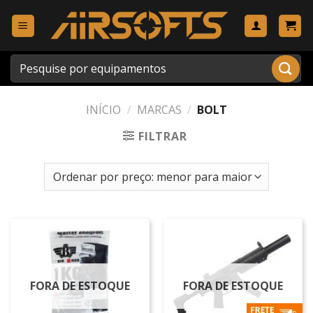
Skip
to
content
Pesquisar
por:
INÍCIO
/
MARCAS
/
BOLT
FILTRAR
FORA DE ESTOQUE
FORA DE ESTOQUE