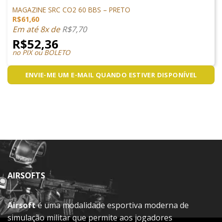
MAGAZINES
MAGAZINE SRC CO2 60 BBS – PRETO
R$
61,60
Em até 8x de
R$
7,70
R$
52,36
no PIX ou BOLETO
ENVIE-ME UM E-MAIL QUANDO ESTIVER DISPONÍVEL
AIRSOFTS
Airsoft
é uma modalidade esportiva moderna de
simulação militar que permite aos jogadores