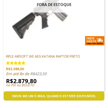
FORA DE ESTOQUE
ARMAS DE AIRSOFT
RIFLE AIRSOFT WE AEG KATANA RAPTOR PRETO
R$
3.388,00
Avaliação
5.00
de 5
Em até 8x de
R$
423,50
R$
2.879,80
no PIX ou BOLETO
ENVIE-ME UM E-MAIL QUANDO ESTIVER DISPONÍVEL