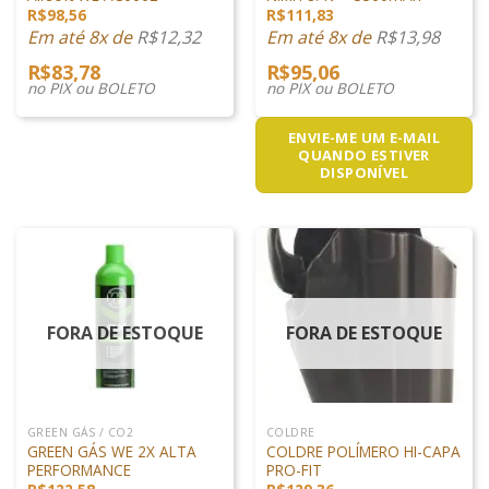
R$
98,56
R$
111,83
Em até 8x de
R$
12,32
Em até 8x de
R$
13,98
R$
83,78
R$
95,06
no PIX ou BOLETO
no PIX ou BOLETO
ENVIE-ME UM E-MAIL
QUANDO ESTIVER
DISPONÍVEL
FORA DE ESTOQUE
FORA DE ESTOQUE
GREEN GÁS / CO2
COLDRE
GREEN GÁS WE 2X ALTA
COLDRE POLÍMERO HI-CAPA
PERFORMANCE
PRO-FIT