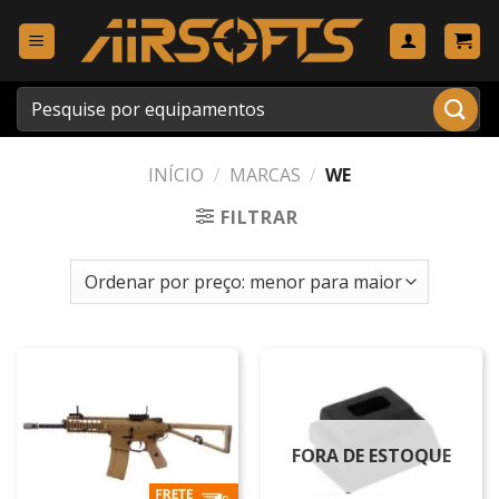
Skip
to
content
Pesquisar
por:
INÍCIO
/
MARCAS
/
WE
FILTRAR
FORA DE ESTOQUE