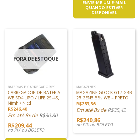
ENVIE-ME UM E-MAIL
QUANDO ESTIVER
DISPONÍVEL
FORA DE ESTOQUE
BATERIAS E CARREGADORES
MAGAZINES
CARREGADOR DE BATERIA
MAGAZINE GLOCK G17 GBB
WE SD4 LIPO / LIFE 2S-4S,
25 GEN5 BBs WE – PRETO
Nimh / Nicd
R$
283,36
R$
246,40
Em até 8x de
R$
35,42
Em até 8x de
R$
30,80
R$
240,86
R$
209,44
no PIX ou BOLETO
no PIX ou BOLETO