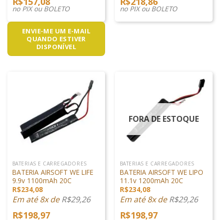
R$
157,08
R$
218,86
no PIX ou BOLETO
no PIX ou BOLETO
ENVIE-ME UM E-MAIL
QUANDO ESTIVER
DISPONÍVEL
FORA DE ESTOQUE
BATERIAS E CARREGADORES
BATERIAS E CARREGADORES
BATERIA AIRSOFT WE LIFE
BATERIA AIRSOFT WE LIPO
9.9v 1100mAh 20C
11.1v 1200mAh 20C
R$
234,08
R$
234,08
Em até 8x de
R$
29,26
Em até 8x de
R$
29,26
R$
198,97
R$
198,97