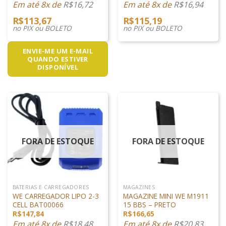
Em até 8x de
R$
16,72
Em até 8x de
R$
16,94
R$
113,67
R$
115,19
no PIX ou BOLETO
no PIX ou BOLETO
ENVIE-ME UM E-MAIL
QUANDO ESTIVER
DISPONÍVEL
FORA DE ESTOQUE
FORA DE ESTOQUE
BATERIAS E CARREGADORES
MAGAZINES
WE CARREGADOR LIPO 2-3
MAGAZINE MINI WE M1911
CELL BAT00066
15 BBS – PRETO
R$
147,84
R$
166,65
Em até 8x de
R$
18,48
Em até 8x de
R$
20,83