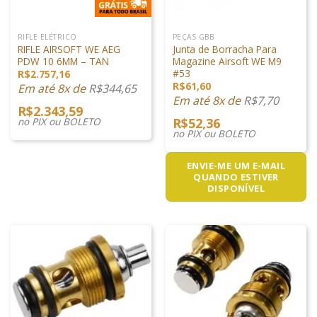
RIFLE ELÉTRICO
PEÇAS GBB
RIFLE AIRSOFT WE AEG
Junta de Borracha Para
PDW 10 6MM – TAN
Magazine Airsoft WE M9
#53
R$
2.757,16
R$
61,60
Em até 8x de
R$
344,65
Em até 8x de
R$
7,70
R$
2.343,59
no PIX ou BOLETO
R$
52,36
no PIX ou BOLETO
ENVIE-ME UM E-MAIL
QUANDO ESTIVER
DISPONÍVEL