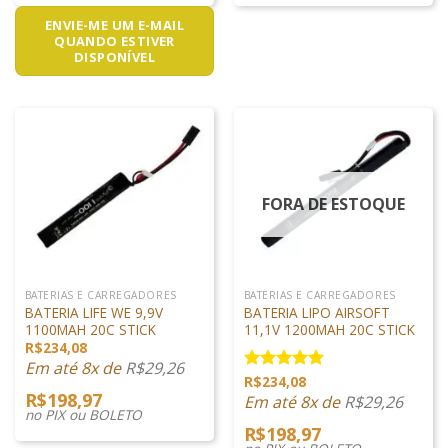
ENVIE-ME UM E-MAIL
QUANDO ESTIVER
DISPONÍVEL
FORA DE ESTOQUE
BATERIAS E CARREGADORES
BATERIAS E CARREGADORES
BATERIA LIFE WE 9,9V
BATERIA LIPO AIRSOFT
1100MAH 20C STICK
11,1V 1200MAH 20C STICK
R$
234,08
Em até 8x de
R$
29,26
R$
234,08
Avaliação
R$
198,97
5.00
de 5
Em até 8x de
R$
29,26
no PIX ou BOLETO
R$
198,97