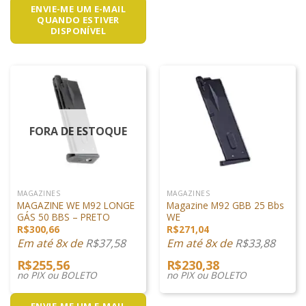
ENVIE-ME UM E-MAIL
QUANDO ESTIVER
DISPONÍVEL
FORA DE ESTOQUE
MAGAZINES
MAGAZINES
MAGAZINE WE M92 LONGE
Magazine M92 GBB 25 Bbs
GÁS 50 BBS – PRETO
WE
R$
300,66
R$
271,04
Em até 8x de
R$
37,58
Em até 8x de
R$
33,88
R$
255,56
R$
230,38
no PIX ou BOLETO
no PIX ou BOLETO
ENVIE-ME UM E-MAIL