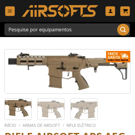
Skip
to
content
Pesquisar
por:
INÍCIO
/
ARMAS DE AIRSOFT
/
RIFLE ELÉTRICO