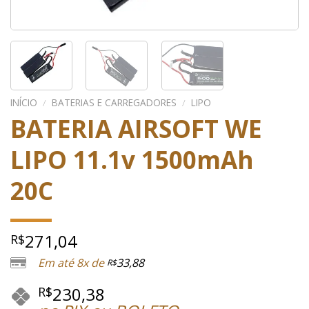
INÍCIO
/
BATERIAS E CARREGADORES
/
LIPO
BATERIA AIRSOFT WE
LIPO 11.1v 1500mAh
20C
271,04
R$
Em até 8x de
33,88
R$
230,38
R$