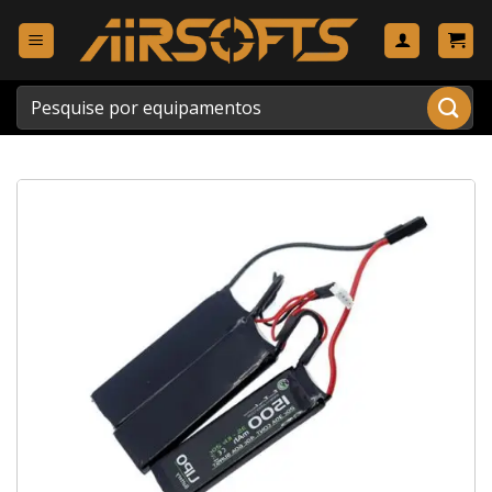
Skip
to
content
Pesquisar
por: