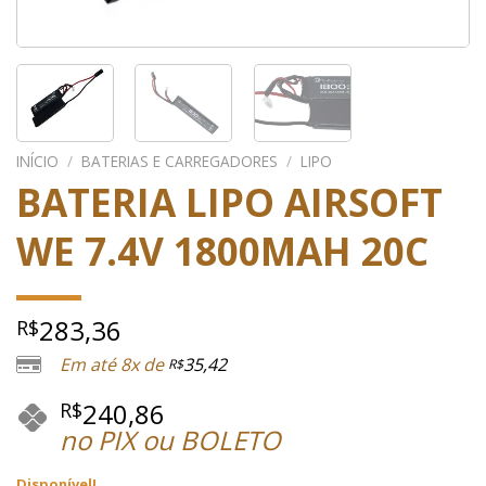
INÍCIO
/
BATERIAS E CARREGADORES
/
LIPO
BATERIA LIPO AIRSOFT
WE 7.4V 1800MAH 20C
283,36
R$
Em até 8x de
35,42
R$
240,86
R$
no PIX ou BOLETO
Disponível!