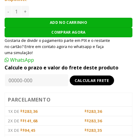
BATERIA LIPO AIRSOFT WE 7.4V 1800MAH 20C quantidade
ADD NO CARRINHO
COMPRAR AGORA
Gostaria de dividir o pagamento parte em PIX e o restante
no cartão? Entre em contato agora no whatsapp e faça
uma simulação!
WhatsApp
Calcule o prazo e valor do frete deste produto
PARCELAMENTO
1X DE
283,36
283,36
R$
R$
2X DE
141,68
283,36
R$
R$
3X DE
94,45
283,35
R$
R$