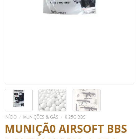
INÍCIO
/
MUNIÇÕES & GÁS
/
0.25G BBS
MUNIÇÃ0 AIRSOFT BBS