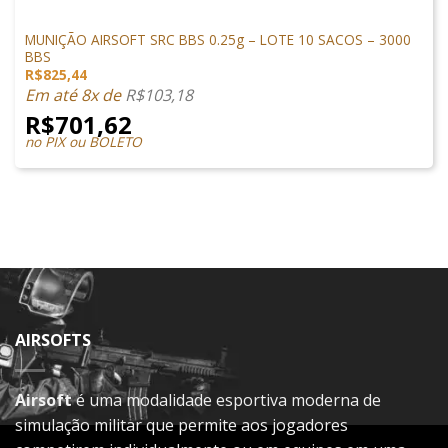
MUNIÇÕES & GÁS
MUNIÇÃO AIRSOFT SRC BBS 0.25g – LOTE 10 SACOS – 3000
BBS
R$
825,44
Em até 8x de
R$
103,18
R$
701,62
no PIX ou BOLETO
AIRSOFTS
Airsoft
é uma modalidade esportiva moderna de
simulação militar que permite aos jogadores