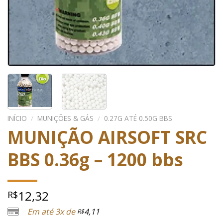
INÍCIO
/
MUNIÇÕES & GÁS
/
0.27G ATÉ 0.50G BBS
MUNIÇÃO AIRSOFT SRC
BBS 0.36g – 1200 bbs
12,32
R$
Em até 3x de
4,11
R$