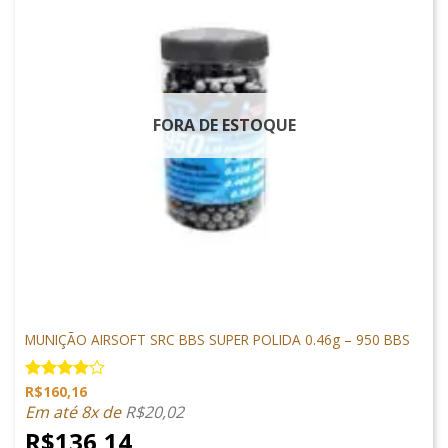
FORA DE ESTOQUE
MUNIÇÕES & GÁS
MUNIÇÃO AIRSOFT SRC BBS SUPER POLIDA 0.46g – 950 BBS
R$
160,16
Avaliação
4.00
de
Em até 8x de
R$
20,02
5
R$
136,14