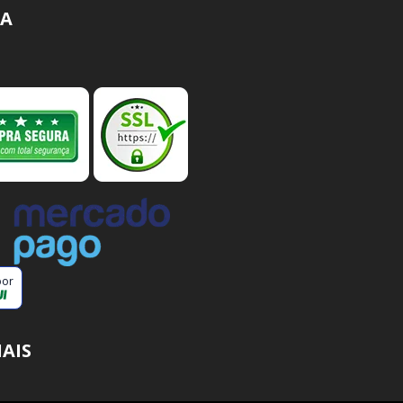
A
por
IAIS