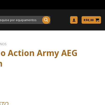
uisar
R$
0,00
ANOS
no Action Army AEG
m
ETO