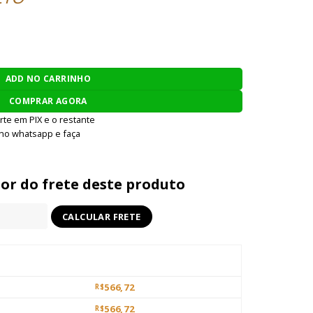
EG 640x6,01mm quantidade
ADD NO CARRINHO
COMPRAR AGORA
rte em PIX e o restante
 no whatsapp e faça
lor do frete deste produto
566,72
R$
566,72
R$