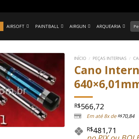
Pesq
S
AIRSOFT
PAINTBALL
AIRGUN
ARQUEARIA
por:
INÍCIO
/
PEÇAS INTERNAS
/
C
Cano Inter
640×6,01m
566,72
R$
Em até 8x de
70,84
R$
481,71
R$
no PIX ou BOL