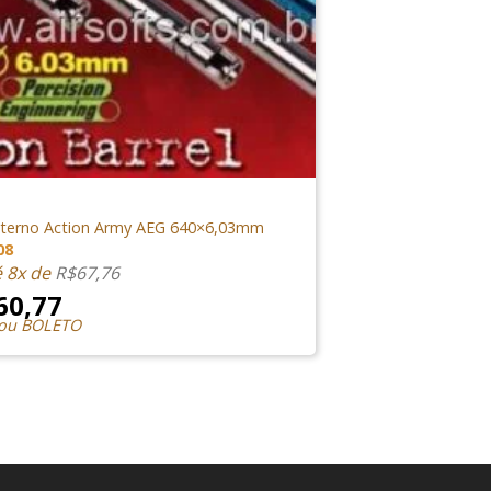
NTERNAS
nterno Action Army AEG 640×6,03mm
08
é 8x de
R$
67,76
60,77
 ou BOLETO