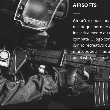
AIRSOFTS
Airsoft
é uma modal
militar que permite
individualmente ou
combate. O jogo con
cunho recreativo ou
munidos de armas a
de plástico visando 