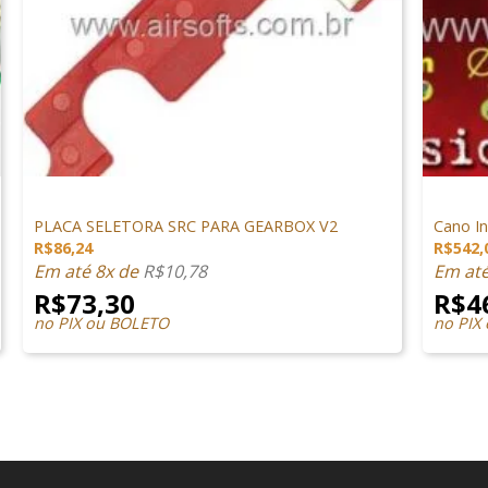
+
+
PEÇAS INTERNAS
PEÇAS I
PLACA SELETORA SRC PARA GEARBOX V2
Cano I
R$
86,24
R$
542,
Em até 8x de
R$
10,78
Em at
R$
73,30
R$
4
no PIX ou BOLETO
no PIX