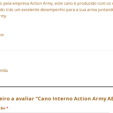
do pela empresa Action Army, este cano é produzido com os 
do trás um excelente desempenho para a sua arma juntando a
Army
mm
inda.
meiro a avaliar “Cano Interno Action Army 
ação
*