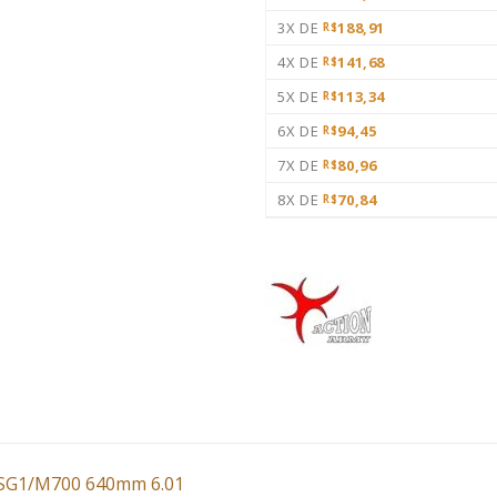
3X DE
188,91
R$
4X DE
141,68
R$
5X DE
113,34
R$
6X DE
94,45
R$
7X DE
80,96
R$
8X DE
70,84
R$
PSG1/M700 640mm 6.01