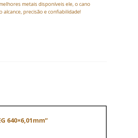
melhores metais disponíveis ele, o cano
lcance, precisão e confiabilidade!
AEG 640×6,01mm”