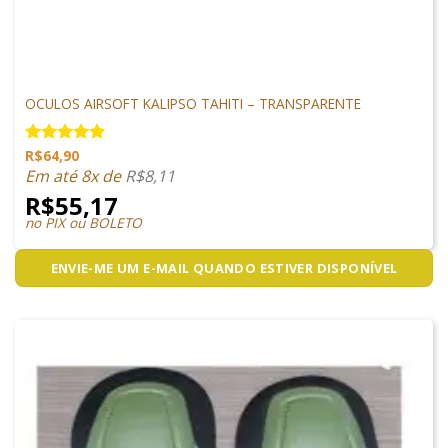
PROTEÇÃO
OCULOS AIRSOFT KALIPSO TAHITI – TRANSPARENTE
R$
64,90
Avaliação
5.00
de 5
Em até 8x de
R$
8,11
R$
55,17
no PIX ou BOLETO
ENVIE-ME UM E-MAIL QUANDO ESTIVER DISPONÍVEL