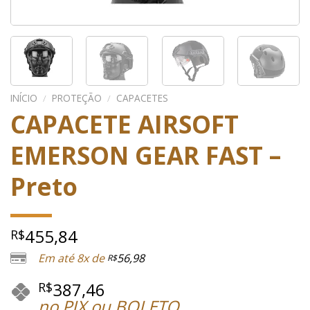
INÍCIO
/
PROTEÇÃO
/
CAPACETES
CAPACETE AIRSOFT
EMERSON GEAR FAST –
Preto
455,84
R$
Em até 8x de
56,98
R$
387,46
R$
no PIX ou BOLETO