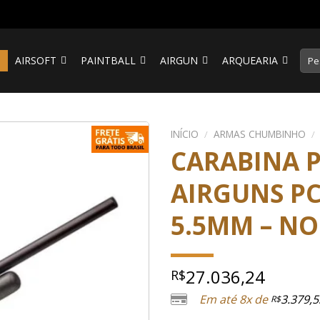
Pesq
S
AIRSOFT
PAINTBALL
AIRGUN
ARQUEARIA
por:
INÍCIO
/
ARMAS CHUMBINHO
/
CARABINA P
AIRGUNS PC
5.5MM – N
27.036,24
R$
Em até 8x de
3.379,5
R$