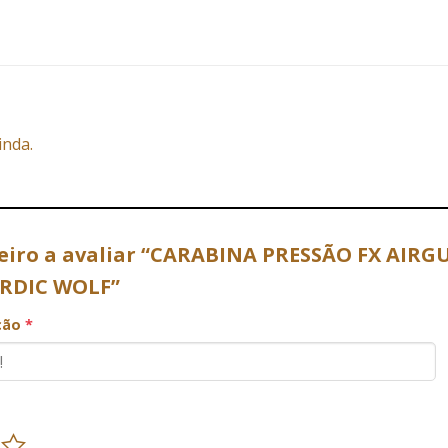
inda.
meiro a avaliar “CARABINA PRESSÃO FX AIR
ORDIC WOLF”
ação
*