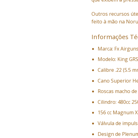
Outros recursos útei
feito à mão na Noru
Informações Téc
Marca: Fx Airgun
Modelo: King GR
Calibre .22 (5.5 
Cano Superior H
Roscas macho de
Cilindro: 480cc 2
156 cc Magnum X
Válvula de impuls
Design de Plenu