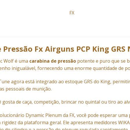
FX
 Pressão Fx Airguns PCP King GRS 
ic Wolf é uma
carabina de pressão
potente e puro que se b
enho inigualável, fornecendo uma enorme quantidade de po
Tune agora está integrado ao estoque GRS do King, permitin
as pessoais de munição.
gosta de caça, competição, brincar no quintal ou tiro ao alv
olucionário Dynamic Plenum da FX, você pode esperar uma 
rigidez da plataforma geral. Ele apresenta medidores WIKA
o do cilindro e a pressão do plenum regulada rapidamente.