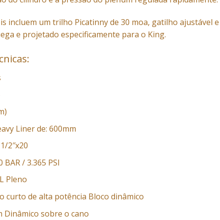
s incluem um trilho Picatinny de 30 moa, gatilho ajustável e 
ega e projetado especificamente para o King.
nicas:
s
S
mm)
eavy Liner de: 600mm
 1/2″x20
50 BAR
/ 3.365 PSI
L Pleno
o curto de alta potência Bloco dinâmico
m Dinâmico sobre o cano