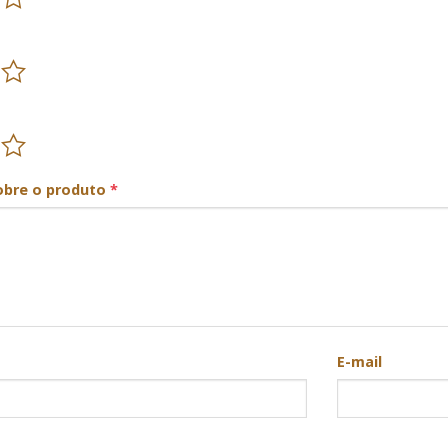
obre o produto
*
E-mail