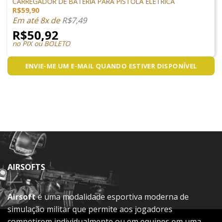
CARREGADOR DE BATERIA PARA PISTOLA ELÉTRICA
R$
59,90
Em até 8x de
R$
7,49
R$
50,92
no PIX ou BOLETO
ENVIE-ME UM E-MAIL QUANDO ESTIVER DISPONÍVEL
AIRSOFTS
Airsoft
é uma modalidade esportiva moderna de
simulação militar que permite aos jogadores
competirem individualmente ou em equipes em uma