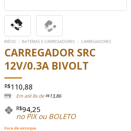
INÍCIO
/
BATERIAS E CARREGADORES
/
CARREGADORES
CARREGADOR SRC
12V/0.3A BIVOLT
110,88
R$
Em até 8x de
13,86
R$
94,25
R$
no PIX ou BOLETO
Fora de estoque