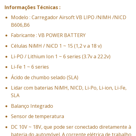
Informações Técnicas :
Modelo : Carregador Airsoft VB LIPO /NIMH /NICD
B606,B6
Fabricante : VB POWER BATTERY
Células NiMH / NiCD 1 ~ 15 (1,2 v a 18 v)
Li-PO / Lithium Ion 1 ~ 6 series (3.7v a 22.2v)
Li-Fe 1 ~ 6 series
Ácido de chumbo selado (SLA)
Lidar com baterias NiMH, NICD, Li-Po, Li-ion, Li-Fe,
SLA
Balanço Integrado
Sensor de temperatura
DC 10V ~ 18V, que pode ser conectado diretamente à
bateria do automóvel. A corrente elétrica de trabalho