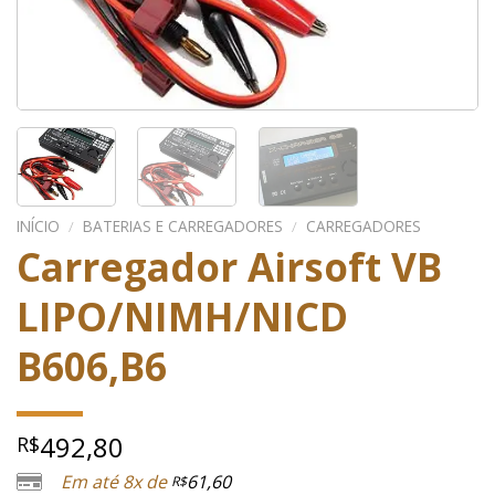
INÍCIO
/
BATERIAS E CARREGADORES
/
CARREGADORES
Carregador Airsoft VB
LIPO/NIMH/NICD
B606,B6
492,80
R$
Em até 8x de
61,60
R$