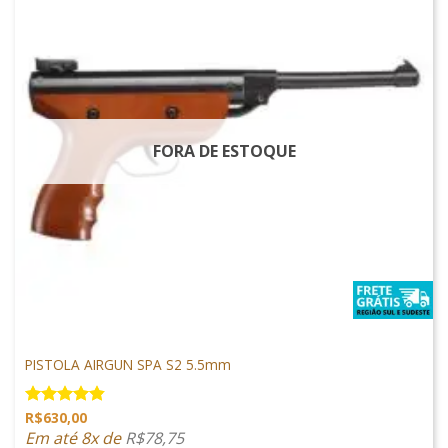
FORA DE ESTOQUE
PISTOLAS
PISTOLA AIRGUN SPA S2 5.5mm
R$
630,00
Avaliação
4.81
de 5
Em até 8x de
R$
78,75