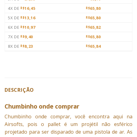
4X DE
16,45
65,80
R$
R$
5X DE
13,16
65,80
R$
R$
6X DE
10,97
65,82
R$
R$
7X DE
9,40
65,80
R$
R$
8X DE
8,23
65,84
R$
R$
DESCRIÇÃO
Chumbinho onde comprar
Chumbinho onde comprar, você encontra aqui na
Airsofts, pois o
pallet
é um projétil não esférico
projetado para ser disparado de uma pistola de ar. As