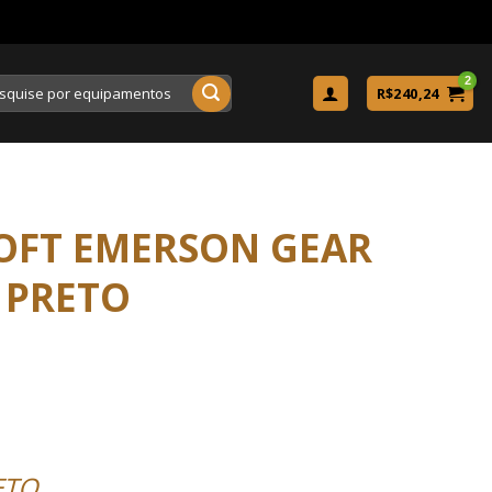
uisar
R$
240,24
SOFT EMERSON GEAR
– PRETO
ETO