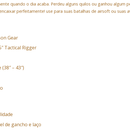
mente quando o dia acaba. Perdeu alguns quilos ou ganhou algum p
encaixar perfeitamente! use para suas batalhas de airsoft ou suas av
son Gear
″ Tactical Rigger
(38″ – 43″)
to
lidade
l de gancho e laço