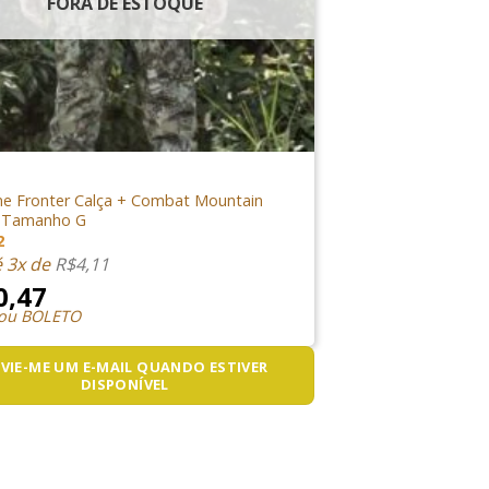
FORA DE ESTOQUE
IO
me Fronter Calça + Combat Mountain
 Tamanho G
2
é 3x de
R$
4,11
0,47
 ou BOLETO
VIE-ME UM E-MAIL QUANDO ESTIVER
DISPONÍVEL