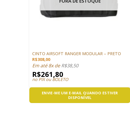
FORA DE ESTOQUE
+
VESTUÁRIO
CINTO AIRSOFT RANGER MODULAR – PRETO
R$
308,00
Em até 8x de
R$
38,50
R$
261,80
no PIX ou BOLETO
ENVIE-ME UM E-MAIL QUANDO ESTIVER
DISPONÍVEL