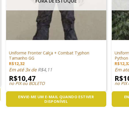
FORA DE ESTOQUE
+
+
VESTUÁRIO
VESTUÁR
Uniforme Fronter Calça + Combat Typhon
Unifor
Tamanho GG
Python
R$
12,32
R$
12,3
Em até 3x de
R$
4,11
Em at
R$
10,47
R$
1
no PIX ou BOLETO
no PIX
ENVIE-ME UM E-MAIL QUANDO ESTIVER
EN
DISPONÍVEL