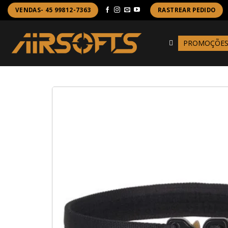
Skip
VENDAS- 45 99812-7363
RASTREAR PEDIDO
to
content
PROMOÇÕE