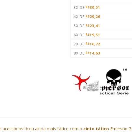
3X DE
39,01
R$
4X DE
29,26
R$
5X DE
23,41
R$
6X DE
19,51
R$
7X DE
16,72
R$
8X DE
14,63
R$
e acessórios ficou ainda mais tático com o
cinto tático
Emerson Gea