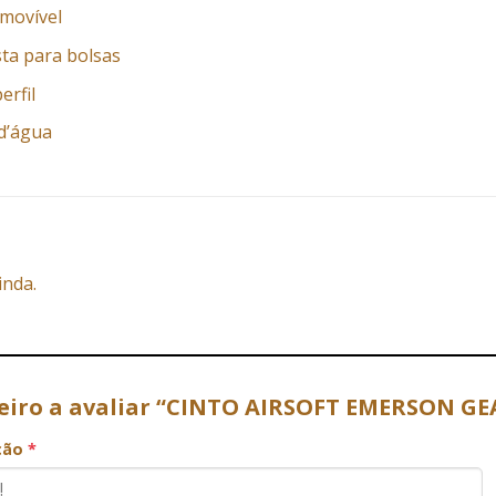
emovível
ta para bolsas
erfil
 d’água
inda.
meiro a avaliar “CINTO AIRSOFT EMERSON GE
ação
*