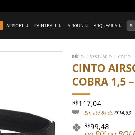
Pesq
S
AIRSOFT
PAINTBALL
AIRGUN
ARQUEARIA
por:
INÍCIO
/
VESTUÁRIO
/
CINTO
CINTO AIR
COBRA 1,5 
117,04
R$
Em até 8x de
14,63
R$
99,48
R$
no PIX ou BOL