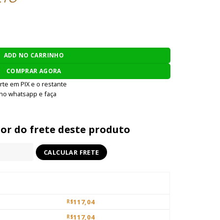
R COBRA 1,5 - PRETO quantidade
ADD NO CARRINHO
COMPRAR AGORA
rte em PIX e o restante
 no whatsapp e faça
lor do frete deste produto
117,04
R$
117,04
R$