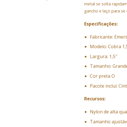
metal se solta rapida
gancho e laço para se 
Especificações:
Fabricante: Emer
Modelo: Cobra 1,5
Largura: 1,5″
Tamanho: Grande 
Cor preta O
Pacote inclui: Cin
Recursos:
Nylon de alta qua
Tamanho ajustáve