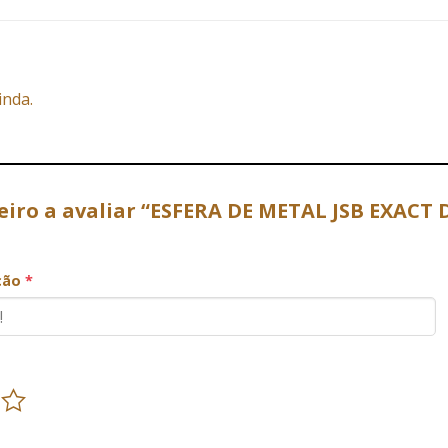
inda.
eiro a avaliar “ESFERA DE METAL JSB EXACT D
”
ação
*