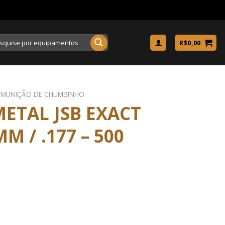
uisar
R$
0,00
MUNIÇÃO DE CHUMBINHO
METAL JSB EXACT
M / .177 – 500