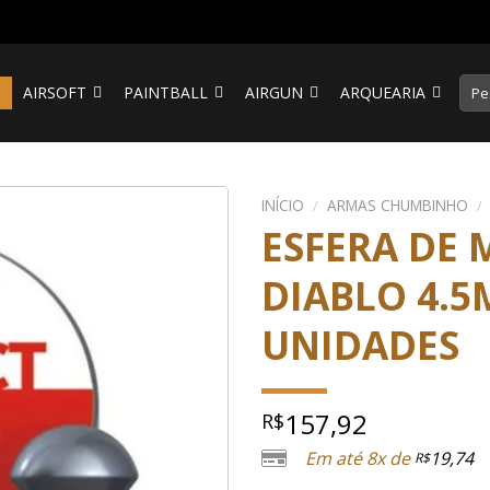
Pesq
S
AIRSOFT
PAINTBALL
AIRGUN
ARQUEARIA
por:
INÍCIO
/
ARMAS CHUMBINHO
/
ESFERA DE 
DIABLO 4.5M
UNIDADES
157,92
R$
Em até 8x de
19,74
R$