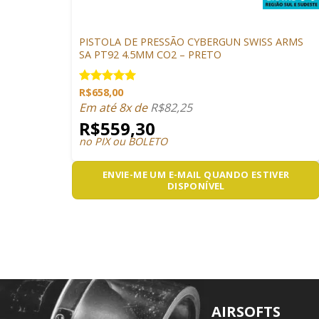
PISTOLAS
PISTOLA DE PRESSÃO CYBERGUN SWISS ARMS
SA PT92 4.5MM CO2 – PRETO
R$
658,00
Avaliação
5.00
de 5
Em até 8x de
R$
82,25
R$
559,30
no PIX ou BOLETO
ENVIE-ME UM E-MAIL QUANDO ESTIVER
DISPONÍVEL
AIRSOFTS