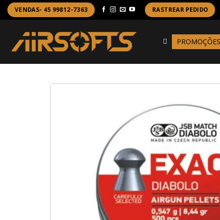
Skip
VENDAS- 45 99812-7363
RASTREAR PEDIDO
to
content
PROMOÇÕE