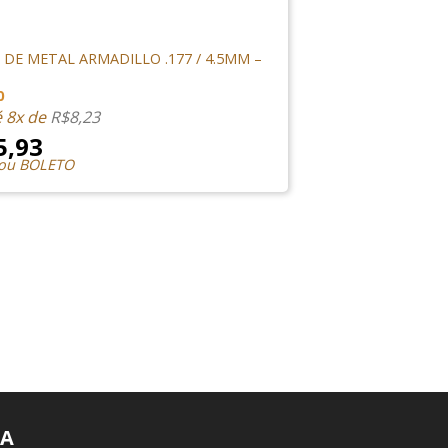
O DE CHUMBINHO
 DE METAL ARMADILLO .177 / 4.5MM –
0
é 8x de
R$
8,23
5,93
 ou BOLETO
A