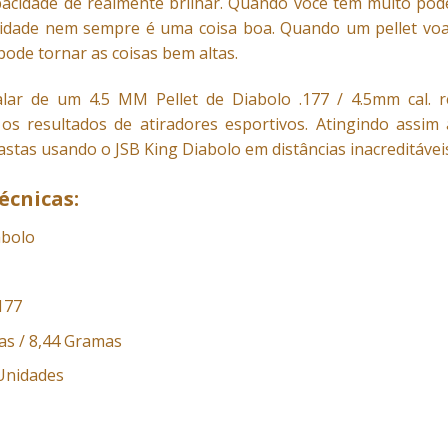
acidade de realmente brilhar. Quando você tem muito poder
ocidade nem sempre é uma coisa boa. Quando um pellet vo
ode tornar as coisas bem altas.
falar de um 4.5 MM Pellet de Diabolo .177 / 4.5mm cal
os resultados de atiradores esportivos. Atingindo assi
astas usando o JSB King Diabolo em distâncias inacreditávei
écnicas:
abolo
.177
as / 8,44 Gramas
Unidades