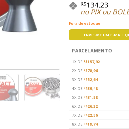
134,23
R$
no PIX ou BOL
Fora de estoque
ENVIE-ME UM E-MAIL 
PARCELAMENTO
1X DE
157,92
R$
2X DE
78,96
R$
3X DE
52,64
R$
4X DE
39,48
R$
5X DE
31,58
R$
6X DE
26,32
R$
7X DE
22,56
R$
8X DE
19,74
R$