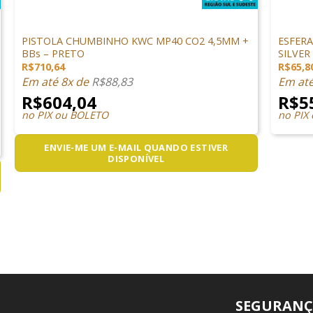
PISTOLAS
MUNIÇÃ
PISTOLA CHUMBINHO KWC MP40 CO2 4,5MM +
ESFERA
BBs – PRETO
SILVER
R$
710,64
R$
65,8
Em até 8x de
R$
88,83
Em at
R$
604,04
R$
5
no PIX ou BOLETO
no PIX
ENVIE-ME UM E-MAIL QUANDO ESTIVER
DISPONÍVEL
SEGURANÇ