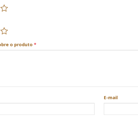
obre o produto
*
E-mail