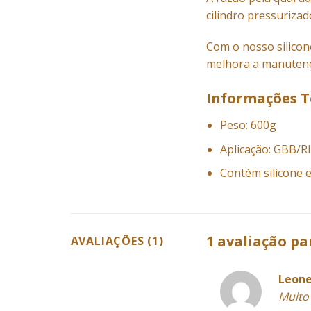
cilindro pressurizad
Com o nosso silicon
melhora a manutenç
Informações T
Peso: 600g
Aplicação: GBB/
Contém silicone 
1 avaliação p
AVALIAÇÕES (1)
Leone
Muito