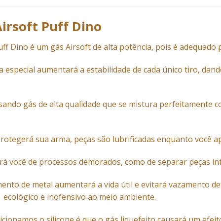
irsoft Puff Dino
uff Dino é um gás Airsoft de alta potência, pois é adequado 
la especial aumentará a estabilidade de cada único tiro, dan
sando gás de alta qualidade que se mistura perfeitamente 
protegerá sua arma, peças são lubrificadas enquanto você ap
 você de processos demorados, como de separar peças inter
ento de metal aumentará a vida útil e evitará vazamento de
ecológico e inofensivo ao meio ambiente.
dicionamos o silicone é que o gás liquefeito causará um efei