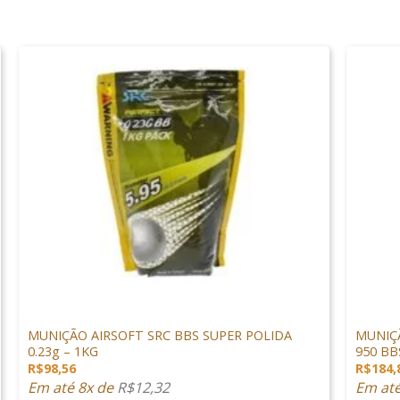
+
+
MUNIÇÕES & GÁS
MUNIÇÕ
MUNIÇÃO AIRSOFT SRC BBS SUPER POLIDA
MUNIÇÃ
0.23g – 1KG
950 BB
R$
98,56
R$
184,
Em até 8x de
R$
12,32
Em at