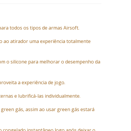
para todos os tipos de armas Airsoft.
do ao atirador uma experiência totalmente
com o silicone para melhorar o desempenho da
roveita a experiência de jogo.
nas e lubrificá-las individualmente.
 green gás, assim ao usar green gás estará
to congelado instantâneo logo após deixar o