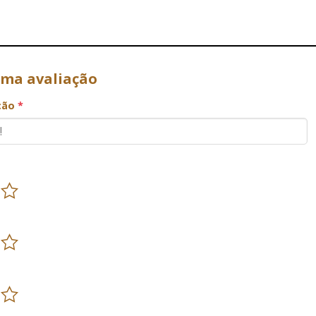
uma avaliação
ação
*