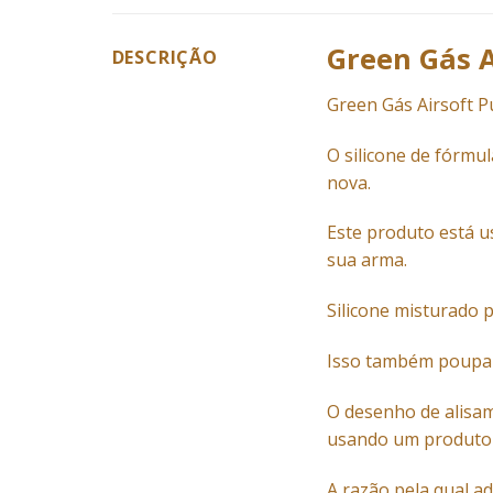
Green Gás A
DESCRIÇÃO
Green
Gás
Airsoft P
O silicone de fórmu
nova.
Este produto está u
sua arma.
Silicone misturado 
Isso também poupará
O desenho de alisam
usando um produto 
A razão pela qual a