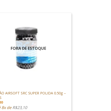
FORA DE ESTOQUE
ES & GÁS
O AIRSOFT SRC SUPER POLIDA 0.50g –
S
80
é 8x de
R$
23,10