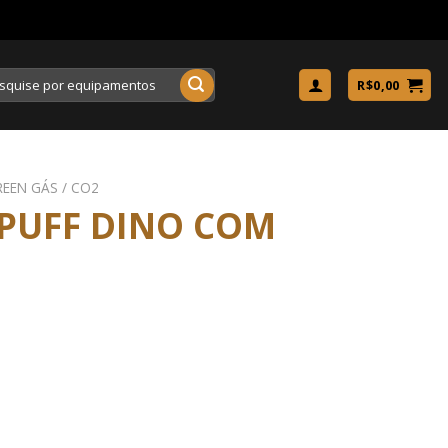
uisar
R$
0,00
REEN GÁS / CO2
 PUFF DINO COM