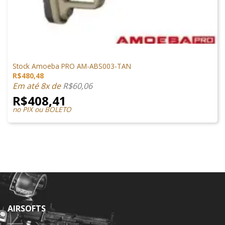
PEÇAS EXTERNAS
Stock Amoeba PRO AM-ABS003-TAN
R$
480,48
Em até 8x de
R$
60,06
R$
408,41
no PIX ou BOLETO
AIRSOFTS