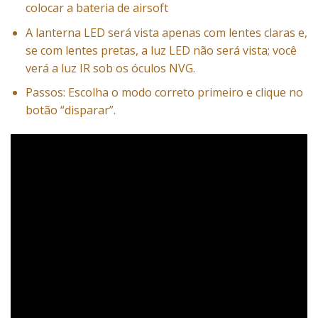
colocar a bateria de airsoft
A lanterna LED será vista apenas com lentes claras e,
se com lentes pretas, a luz LED não será vista; você
verá a luz IR sob os óculos NVG.
Passos: Escolha o modo correto primeiro e clique no
botão “disparar”.