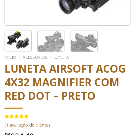
INÍCIO
/
ACESSÓRIOS
/
LUNETA
LUNETA AIRSOFT ACOG
4X32 MAGNIFIER COM
RED DOT – PRETO
Avaliado
1
(
1
avaliação de cliente)
como
5.00
de 5, com