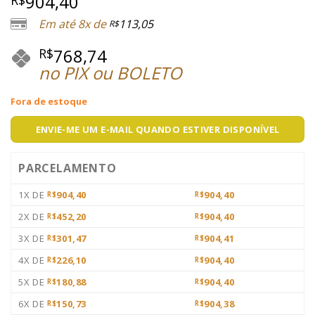
904,40
R$
baseado em
avaliação
Em até 8x de
113,05
R$
de cliente
768,74
R$
no PIX ou BOLETO
Fora de estoque
ENVIE-ME UM E-MAIL QUANDO ESTIVER DISPONÍVEL
PARCELAMENTO
1X DE
904,40
904,40
R$
R$
2X DE
452,20
904,40
R$
R$
3X DE
301,47
904,41
R$
R$
4X DE
226,10
904,40
R$
R$
5X DE
180,88
904,40
R$
R$
6X DE
150,73
904,38
R$
R$