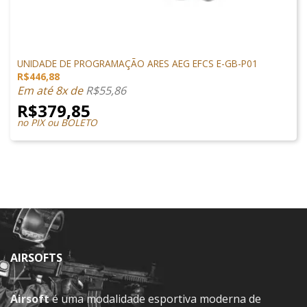
ACESSÓRIOS
UNIDADE DE PROGRAMAÇÃO ARES AEG EFCS E-GB-P01
R$
446,88
Em até 8x de
R$
55,86
R$
379,85
no PIX ou BOLETO
AIRSOFTS
Airsoft
é uma modalidade esportiva moderna de