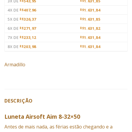
3X DE
543,95
1.631,85
R$
R$
4X DE
407,96
1.631,84
R$
R$
5X DE
326,37
1.631,85
R$
R$
6X DE
271,97
1.631,82
R$
R$
7X DE
233,12
1.631,84
R$
R$
8X DE
203,98
1.631,84
R$
R$
Armadillo
DESCRIÇÃO
Luneta Airsoft Aim 8-32×50
Antes de mais nada, as férias estão chegando e a