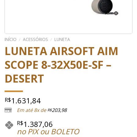
INÍCIO
/
ACESSÓRIOS
/
LUNETA
LUNETA AIRSOFT AIM
SCOPE 8-32X50E-SF –
DESERT
1.631,84
R$
Em até 8x de
203,98
R$
1.387,06
R$
no PIX ou BOLETO