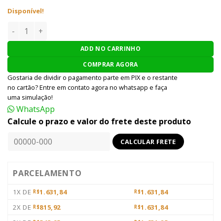
Disponível!
LUNETA AIRSOFT AIM SCOPE 8-32X50E-SF - DESERT quantid
ADD NO CARRINHO
COMPRAR AGORA
Gostaria de dividir o pagamento parte em PIX e o restante
no cartão? Entre em contato agora no whatsapp e faça
uma simulação!
WhatsApp
Calcule o prazo e valor do frete deste produto
PARCELAMENTO
1X DE
1.631,84
1.631,84
R$
R$
2X DE
815,92
1.631,84
R$
R$