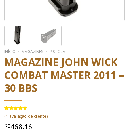
INÍCIO
/
MAGAZINES
/
PISTOLA
MAGAZINE JOHN WICK
COMBAT MASTER 2011 –
30 BBS
Avaliado
1
(
1
avaliação de cliente)
como
5.00
de 5, com
468,16
R$
baseado em