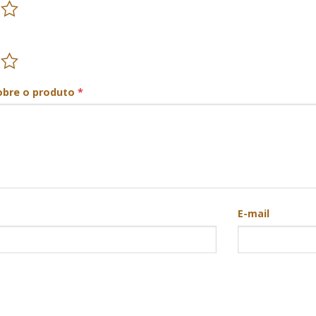
obre o produto
*
E-mail