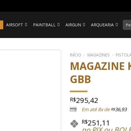
Pesq
S
AIRSOFT
PAINTBALL
AIRGUN
ARQUEARIA
por:
INÍCIO
/
MAGAZINES
/
PISTOL
MAGAZINE K
GBB
295,42
R$
Em até 8x de
36,93
R$
251,11
R$
no PIX ou BOL