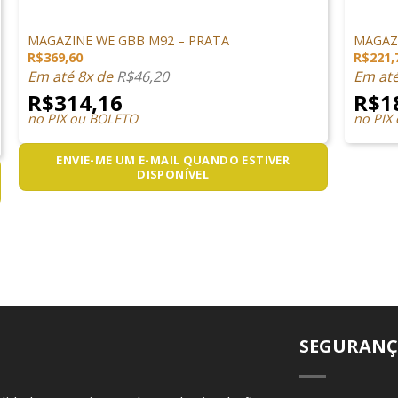
MAGAZINES
MAGAZI
MAGAZINE WE GBB M92 – PRATA
MAGAZI
R$
369,60
R$
221,
Em até 8x de
R$
46,20
Em at
R$
314,16
R$
1
no PIX ou BOLETO
no PIX
ENVIE-ME UM E-MAIL QUANDO ESTIVER
DISPONÍVEL
SEGURANÇ