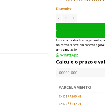
Disponível!
MAGAZINE KWA 1911A1 21 BB
Gostaria de dividir o pagamento pa
no cartão? Entre em contato agora
uma simulação!
WhatsApp
Calcule o prazo e va
PARCELAMENTO
1X DE
295,42
R$
2X DE
147,71
R$