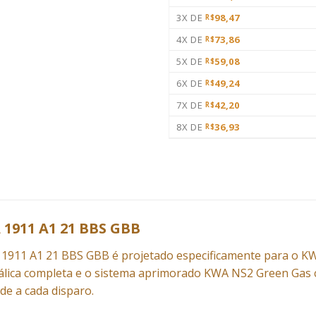
3X DE
98,47
R$
4X DE
73,86
R$
5X DE
59,08
R$
6X DE
49,24
R$
7X DE
42,20
R$
8X DE
36,93
R$
1911 A1 21 BBS GBB
911 A1 21 BBS GBB é projetado especificamente para o KWA 
álica completa e o sistema aprimorado KWA NS2 Green Gas 
ade a cada disparo.