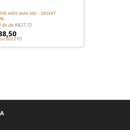
NES
NE ARES AM4-300 – DESERT
76
é 8x de
R$
27,72
88,50
 ou BOLETO
A