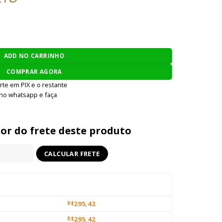
S GBB quantidade
ADD NO CARRINHO
COMPRAR AGORA
rte em PIX e o restante
 no whatsapp e faça
lor do frete deste produto
295,42
R$
295,42
R$