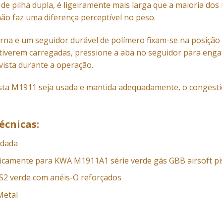
 pilha dupla, é ligeiramente mais larga que a maioria dos 
não faz uma diferença perceptível no peso.
rna e um seguidor durável de polímero fixam-se na posiçã
tiverem carregadas, pressione a aba no seguidor para eng
vista durante a operação.
ista M1911 seja usada e mantida adequadamente, o congest
écnicas:
odada
ficamente para KWA M1911A1 série verde gás GBB airsoft pi
S2 verde com anéis-O reforçados
Metal