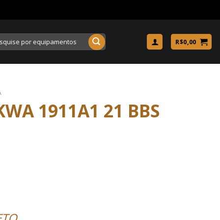
uisar
R$
0,00
A
WA 1911A1 21 BBS
ETO