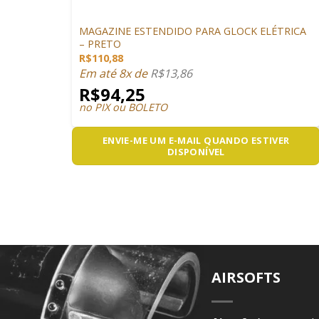
GLOCK AIRSOFT
MAGAZINE ESTENDIDO PARA GLOCK ELÉTRICA
– PRETO
R$
110,88
Em até 8x de
R$
13,86
R$
94,25
no PIX ou BOLETO
ENVIE-ME UM E-MAIL QUANDO ESTIVER
DISPONÍVEL
AIRSOFTS