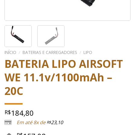
INÍCIO
/
BATERIAS E CARREGADORES
/
LIPO
BATERIA LIPO AIRSOFT
WE 11.1v/1100mAh –
20C
184,80
R$
Em até 8x de
23,10
R$
R$