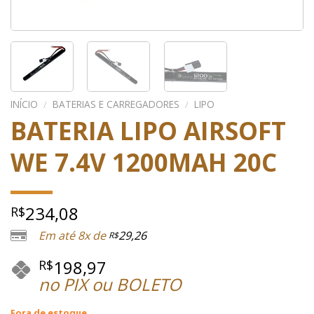
INÍCIO
/
BATERIAS E CARREGADORES
/
LIPO
BATERIA LIPO AIRSOFT
WE 7.4V 1200MAH 20C
234,08
R$
Em até 8x de
29,26
R$
198,97
R$
no PIX ou BOLETO
Fora de estoque