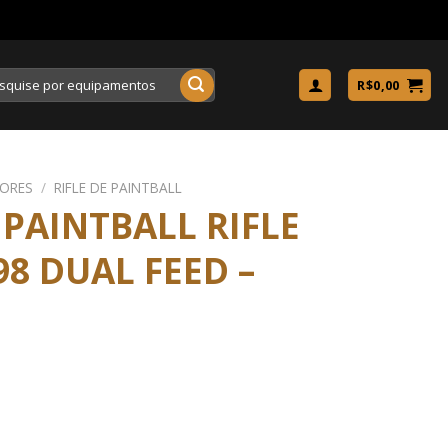
uisar
R$
0,00
ORES
/
RIFLE DE PAINTBALL
PAINTBALL RIFLE
8 DUAL FEED –