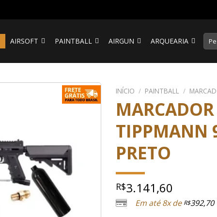
Pesq
S
AIRSOFT
PAINTBALL
AIRGUN
ARQUEARIA
por:
INÍCIO
/
PAINTBALL
/
MARCAD
MARCADOR 
TIPPMANN 9
PRETO
3.141,60
R$
Em até 8x de
392,70
R$