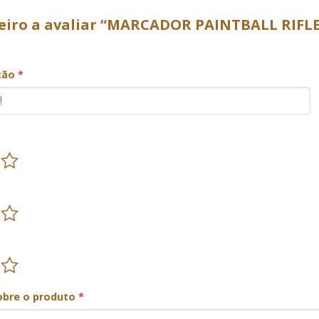
meiro a avaliar “MARCADOR PAINTBALL RIFL
ação
*
obre o produto
*