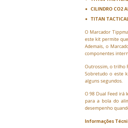
CILINDRO CO2 A
TITAN TACTICAL
O
Marcador
Tippman
este kit permite qu
Ademais, o Marcado
componentes interno
Outrossim, o trilho 
Sobretudo o este k
alguns segundos.
O 98 Dual Feed irá 
para a bola do al
desempenho quando e
Informações Técni