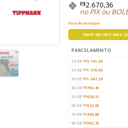
2.670,36
R$
no PIX ou BOL
Fora de estoque
ENVIE-ME UM E-MAIL 
PARCELAMENTO
1X DE
3.141,60
R$
2X DE
1.570,80
R$
3X DE
1.047,20
R$
4X DE
785,40
R$
5X DE
628,32
R$
6X DE
523,60
R$
7X DE
448,80
R$
8X DE
392,70
R$