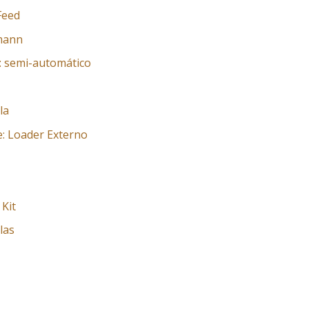
Feed
pmann
: semi-automático
la
: Loader Externo
Kit
las