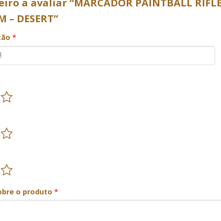
meiro a avaliar “MARCADOR PAINTBALL RIFL
M – DESERT”
ação
*
obre o produto
*