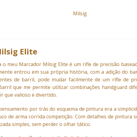
Milsig
lsig Elite
ra o meu
Marcador
Milsig Elite é um rifle de precisão base
ente entrou em sua própria história, com a adição do barr
entes de barril, pode mudar facilmente de um rifle de pr
Barril que me permite utilizar combinações handguard dif
 que valioso e divertido.
pensamento por trás do esquema de pintura era a simplici
co de arma corrida competição. Com detalhes de pintura s
ada simples, sem perder o olhar tático.