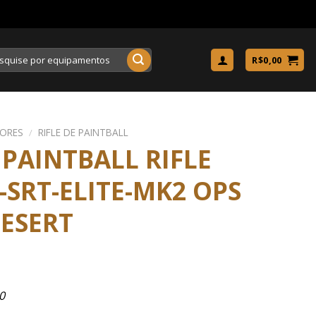
uisar
R$
0,00
ORES
/
RIFLE DE PAINTBALL
PAINTBALL RIFLE
-SRT-ELITE-MK2 OPS
ESERT
0