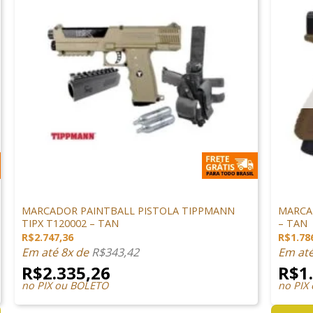
+
+
MARCADORES
MARCAD
MARCADOR PAINTBALL PISTOLA TIPPMANN
MARCA
TIPX T120002 – TAN
– TAN
R$
2.747,36
R$
1.78
Em até 8x de
R$
343,42
Em at
R$
2.335,26
R$
1
no PIX ou BOLETO
no PIX