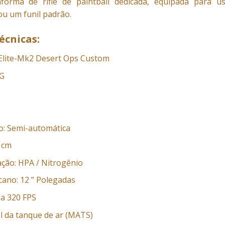
aforma de rifle de paintball dedicada, equipada para
u um funil padrão.
écnicas:
Elite-Mk2 Desert Ops Custom
IG
o: Semi-automática
 cm
ação: HPA / Nitrogênio
ano: 12 ” Polegadas
 a 320 FPS
l da tanque de ar (MATS)