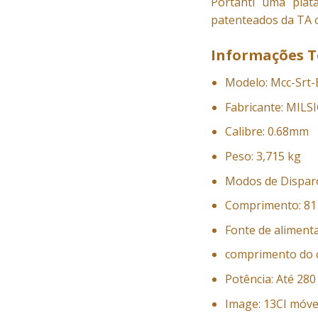
Portanti uma plat
patenteados da TA o
Informações T
Modelo: Mcc-Srt-
Fabricante: MILS
Calibre: 0.68mm
Peso: 3,715 kg
Modos de Dispar
Comprimento: 81
Fonte de aliment
comprimento do c
Potência: Até 280
Image: 13CI móve