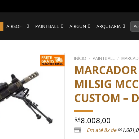
Pesq
S
AIRSOFT
PAINTBALL
AIRGUN
ARQUEARIA
por:
INÍCIO
/
PAINTBALL
/
MARCAD
MARCADOR 
MILSIG MCC
CUSTOM – D
8.008,00
R$
Em até 8x de
1.001,0
R$