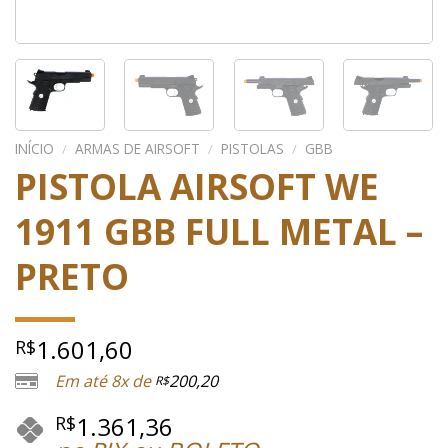
INÍCIO
/
ARMAS DE AIRSOFT
/
PISTOLAS
/
GBB
PISTOLA AIRSOFT WE
1911 GBB FULL METAL –
PRETO
1.601,60
R$
Em até 8x de
200,20
R$
1.361,36
R$