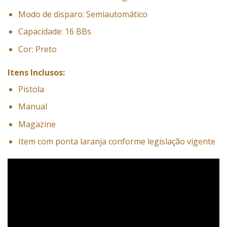
Modo de disparo: Semiautomático
Capacidade: 16 BBs
Cor: Preto
Itens Inclusos:
Pistola
Manual
Magazine
Item com ponta laranja conforme legislação vigente