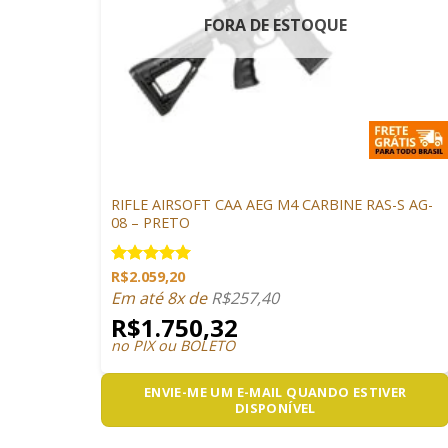
FORA DE ESTOQUE
+
ARMAS DE AIRSOFT
RIFLE AIRSOFT CAA AEG M4 CARBINE RAS-S AG-
08 – PRETO
R$
2.059,20
Avaliação
5.00
de 5
Em até 8x de
R$
257,40
R$
1.750,32
no PIX ou BOLETO
ENVIE-ME UM E-MAIL QUANDO ESTIVER
DISPONÍVEL