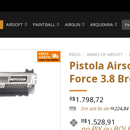
Pesq
S
AIRSOFT
PAINTBALL
AIRGUN
ARQUEARIA
por:
INÍCIO
/
ARMAS DE AIRSOFT
/
Pistola Air
Force 3.8 B
1.798,72
R$
Em até 8x de
224,84
R$
1.528,91
R$
no PIX ou BOL