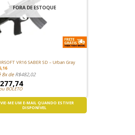
FORA DE ESTOQUE
E AIRSOFT
AIRSOFT VR16 SABER SD – Urban Gray
6,16
é 8x de
R$
482,02
.277,74
 ou BOLETO
VIE-ME UM E-MAIL QUANDO ESTIVER
DISPONÍVEL