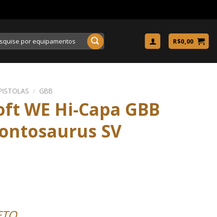
uisar
R$
0,00
PISTOLAS
/
GBB
soft WE Hi-Capa GBB
rontosaurus SV
ETO