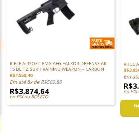
+
+
ARMAS DE AIRSOFT
ARMAS D
RIFLE AIRSOFT EMG AEG FALKOR DEFENSE AR-
RIFLE 
15 BLITZ SBR TRAINING WEAPON – CARBON
R$
3.85
R$
4.558,40
Em at
Em até 8x de
R$
569,80
R$
3
R$
3.874,64
no PIX
no PIX ou BOLETO
EN