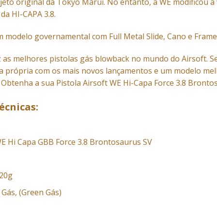
eto original da Tokyo Marui. No entanto, a
WE
modificou a 
da HI-CAPA 3.8.
 modelo governamental com Full Metal Slide, Cano e Frame
z as melhores
pistolas gás blowback
no mundo do Airsoft. S
ta própria com os mais novos lançamentos e um modelo mel
 Obtenha a sua Pistola Airsoft
WE
Hi-Capa Force 3.8
Brontos
écnicas:
WE Hi Capa GBB Force 3.8 Brontosaurus SV
s
.20g
 Gás, (Green Gás)