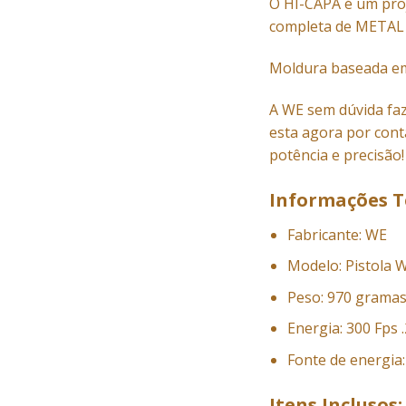
O HI-CAPA é um proj
completa de METAL 
Moldura baseada em
A
WE
sem dúvida fa
esta agora por con
potência e precisão!
Informações T
Fabricante: WE
Modelo: Pistola 
Peso: 970 grama
Energia: 300 Fps 
Fonte de energia:
Itens Inclusos: