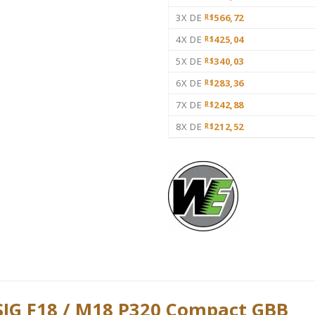
3X DE
566,72
R$
4X DE
425,04
R$
5X DE
340,03
R$
6X DE
283,36
R$
7X DE
242,88
R$
8X DE
212,52
R$
SIG F18 / M18 P320 Compact GBB