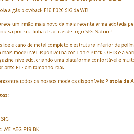
ola a gás blowback F18 P320 SIG da WE!
rece um irmão mais novo da mais recente arma adotada pelo
mosa por sua linha de armas de fogo SIG-Nature!
lide e cano de metal completo e estrutura inferior de polím
 mais moderna!
Disponível na cor Tan
e Black. O F18 é a va
azine nivelado, criando uma plataforma confortável e mui
ariante F17 em tamanho real.
encontra todos os nossos modelos disponíveis:
Pistola de A
cas:
 SIG
te: WE-AEG-F18-BK