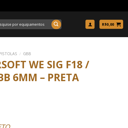
uisar
R$
0,00
PISTOLAS
/
GBB
SOFT WE SIG F18 /
BB 6MM – PRETA
ETO