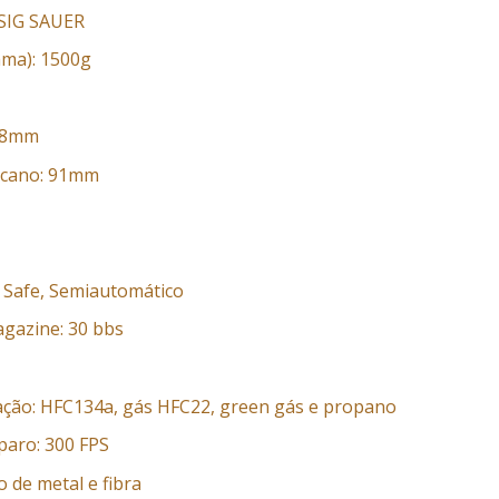
 SIG SAUER
ama): 1500g
B
78mm
 cano: 91mm
 Safe, Semiautomático
gazine: 30 bbs
ação: HFC134a, gás HFC22, green gás e propano
paro: 300 FPS
o de metal e fibra