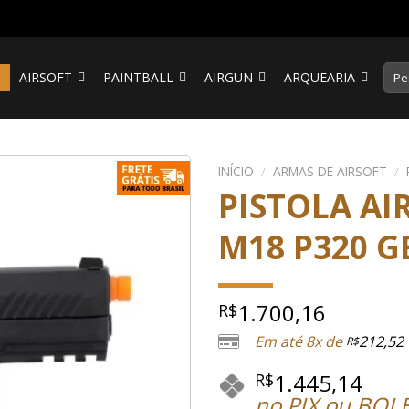
Pesq
S
AIRSOFT
PAINTBALL
AIRGUN
ARQUEARIA
por:
INÍCIO
/
ARMAS DE AIRSOFT
/
PISTOLA AIR
M18 P320 G
1.700,16
R$
Em até 8x de
212,52
R$
1.445,14
R$
no PIX ou BOL