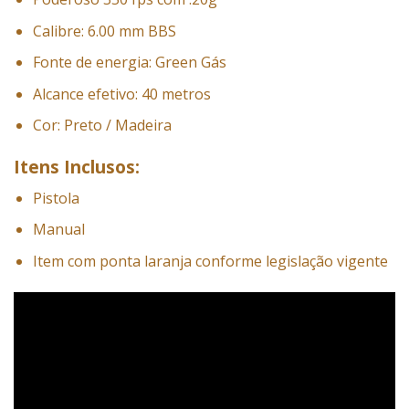
Calibre: 6.00 mm BBS
Fonte de energia: Green Gás
Alcance efetivo: 40 metros
Cor: Preto / Madeira
Itens Inclusos:
Pistola
Manual
Item com ponta laranja conforme legislação vigente