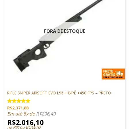
FORA DE ESTOQUE
ARMAS DE AIRSOFT
RIFLE SNIPER AIRSOFT EVO L96 + BIPÉ +450 FPS – PRETO
R$
2.371,88
Avaliação
5.00
de 5
Em até 8x de
R$
296,49
R$
2.016,10
no PIX ou BOLETO