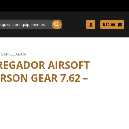
uisar
R$
0,00
 CARREGADOR
REGADOR AIRSOFT
RSON GEAR 7.62 –