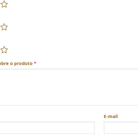
obre o produto
*
E-mail