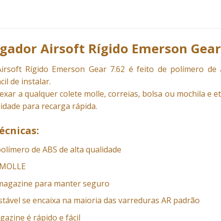
gador Airsoft Rígido Emerson Gear
irsoft Rígido Emerson Gear 7.62 é feito de polímero de a
il de instalar.
exar a qualquer colete molle, correias, bolsa ou mochila e e
lidade para recarga rápida.
écnicas:
 polímero de ABS de alta qualidade
a MOLLE
magazine para manter seguro
stável se encaixa na maioria das varreduras AR padrão
azine é rápido e fácil