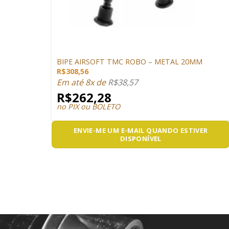
+
ACESSÓRIOS
BIPE AIRSOFT TMC ROBO – METAL 20MM
R$
308,56
Em até 8x de
R$
38,57
R$
262,28
no PIX ou BOLETO
ENVIE-ME UM E-MAIL QUANDO ESTIVER
DISPONÍVEL