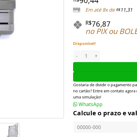
90,44
baseado em
avaliação
Em até 8x de
11,31
R$
de cliente
76,87
R$
no PIX ou BOL
Disponível!
PORTA CARREGADOR AIRSOFT 
Gostaria de dividir o pagamento pa
no cartão? Entre em contato agora
uma simulação!
WhatsApp
Calcule o prazo e va