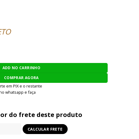
ETO
RÍGIDO EMERSON GEAR 7.62 - OD quantidade
ADD NO CARRINHO
COMPRAR AGORA
rte em PIX e o restante
 no whatsapp e faça
lor do frete deste produto