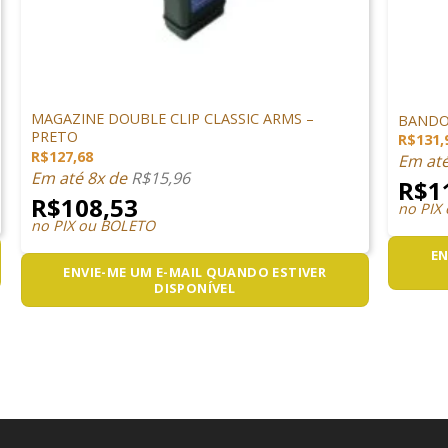
+
+
ACESSÓRIOS
ACESSÓ
MAGAZINE DOUBLE CLIP CLASSIC ARMS –
BANDO
PRETO
R$
131,
R$
127,68
Em at
Em até 8x de
R$
15,96
R$
1
R$
108,53
no PIX
no PIX ou BOLETO
EN
ENVIE-ME UM E-MAIL QUANDO ESTIVER
DISPONÍVEL