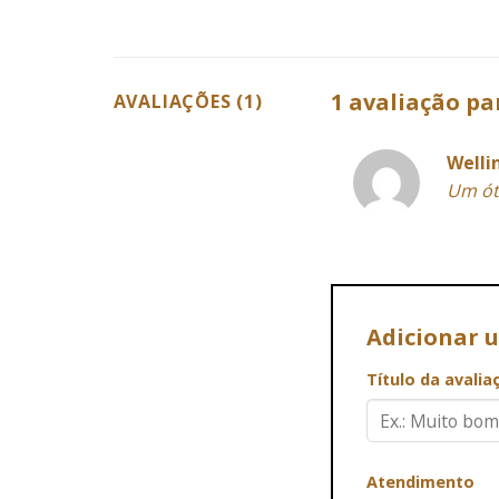
1 avaliação p
AVALIAÇÕES (1)
Welli
Um ót
Adicionar 
Título da avali
Atendimento